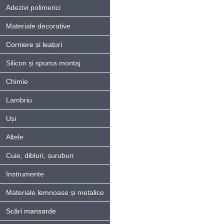
Adezivi polimerici
Materiale decorative
Corniere și leațuri
Silicon și spuma montaj
Chimie
Lambriu
Uși
Altele
Cuie, dibluri, șuruburi
Instrumente
Materiale lemnoase și metalice
Scări mansarde