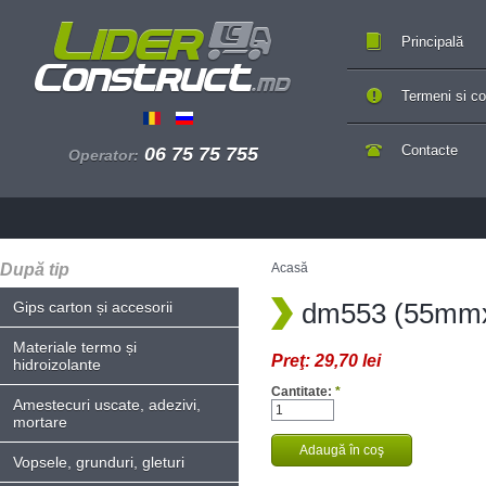
Principală
Termeni si con
Contacte
06 75 75 755
Operator:
După tip
Acasă
dm553 (55mm
Gips carton și accesorii
Materiale termo și
Preţ:
29,70 lei
hidroizolante
Cantitate:
*
Amestecuri uscate, adezivi,
mortare
Vopsele, grunduri, gleturi