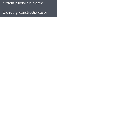
Sistem pluvial din plastic
Zidirea și construcția casei