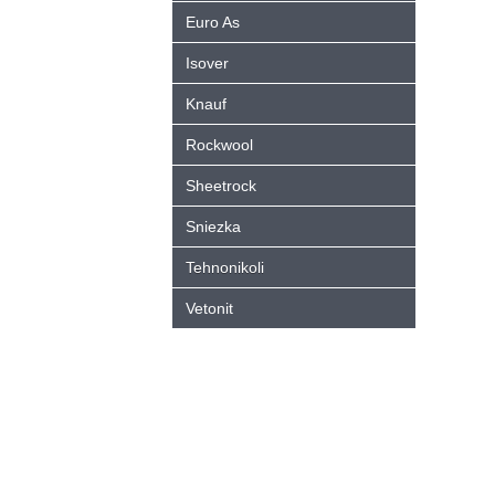
Euro As
Isover
Knauf
Rockwool
Sheetrock
Sniezka
Tehnonikoli
Vetonit