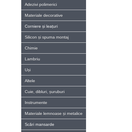
Adezivi polimerici
Materiale decorative
Corniere și leațuri
Silicon și spuma montaj
Chimie
Lambriu
Uși
Altele
Cuie, dibluri, șuruburi
Instrumente
Materiale lemnoase și metalice
Scări mansarde