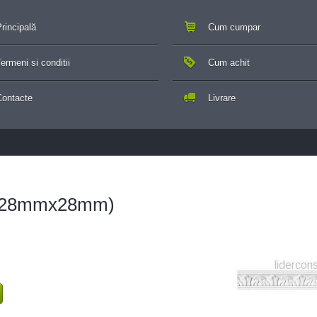
rincipală
Cum cumpar
ermeni si conditii
Cum achit
Contacte
Livrare
(28mmx28mm)