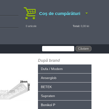
Coş de cumpărături
0
articole
Total:
0,00 lei
După brand
Dufa / Modem
Anserglob
BETEK
Supraten
Bonikol P