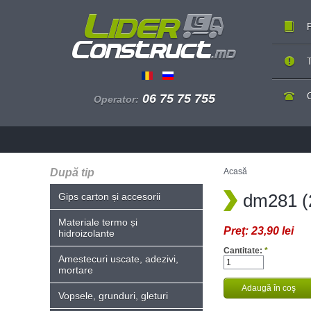
P
T
06 75 75 755
Operator:
După tip
Acasă
dm281 
Gips carton și accesorii
Materiale termo și
Preţ:
23,90 lei
hidroizolante
Cantitate:
*
Amestecuri uscate, adezivi,
mortare
Vopsele, grunduri, gleturi