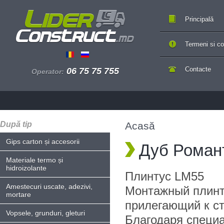
Principală
Termeni si con
Contacte
06 75 75 755
Operator:
După tip
Acasă
Gips carton și accesorii
Дуб Роман
Materiale termo și
hidroizolante
Плинтус LM55
Amestecuri uscate, adezivi,
Монтажный плинт
mortare
прилегающий к ст
Vopsele, grunduri, gleturi
Благодаря специ