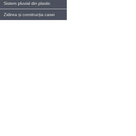
Sistem pluvial din plastic
Zidirea și construcția casei