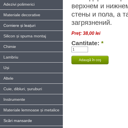
Adezivi polimerici
верхнем и нижнем
стены и пола, а 
Materiale decorative
загрязнений.
Corniere și leațuri
Preţ:
38,00 lei
Silicon și spuma montaj
Cantitate:
*
Chimie
Lambriu
Uși
Altele
Cuie, dibluri, șuruburi
Instrumente
Materiale lemnoase și metalice
Scări mansarde