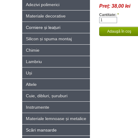
Adezivi polimerici
Preţ:
38,00 lei
Cantitate:
*
Materiale decorative
Corniere și leațuri
Silicon și spuma montaj
Chimie
Lambriu
Uși
Altele
Cuie, dibluri, șuruburi
Instrumente
Materiale lemnoase și metalice
Scări mansarde