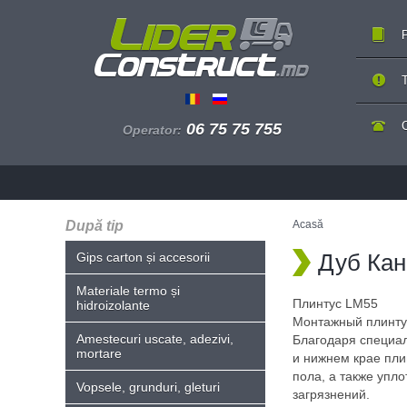
P
T
06 75 75 755
Operator:
După tip
Acasă
Дуб Кан
Gips carton și accesorii
Materiale termo și
Плинтус LM55
hidroizolante
Монтажный плинтус
Amestecuri uscate, adezivi,
Благодаря специа
mortare
и нижнем крае пли
пола, а также упл
Vopsele, grunduri, gleturi
загрязнений.