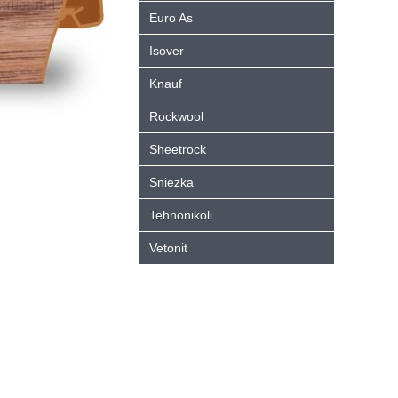
Euro As
Isover
Knauf
Rockwool
Sheetrock
Sniezka
Tehnonikoli
Vetonit