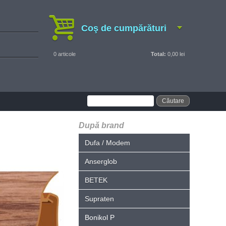
Coş de cumpărături
0
articole
Total:
0,00 lei
După brand
Dufa / Modem
Anserglob
BETEK
Supraten
Bonikol P