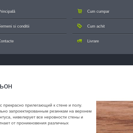
rincipală
Cum cumpar
ermeni si conditii
Cum achit
Contacte
Livrare
ьон
 прекрасно прилегающий к стене и полу.
льно запроектированным резинкам на верхнем
нтуса, нивелирует все неровности стены и
отнает от проникновения различных