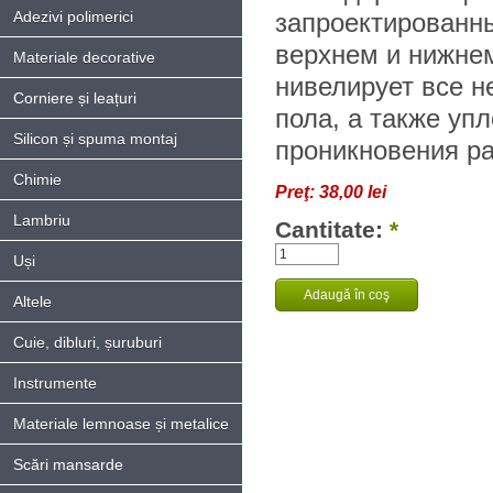
Adezivi polimerici
запроектированн
верхнем и нижнем
Materiale decorative
нивелирует все н
Corniere și leațuri
пола, а также упл
Silicon și spuma montaj
проникновения ра
Chimie
Preţ:
38,00 lei
Lambriu
Cantitate:
*
Uși
Altele
Cuie, dibluri, șuruburi
Instrumente
Materiale lemnoase și metalice
Scări mansarde