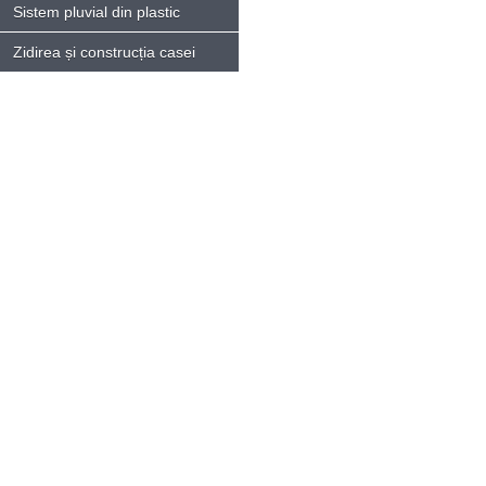
Sistem pluvial din plastic
Zidirea și construcția casei