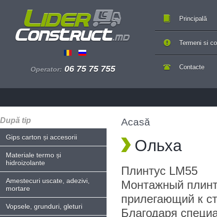
Principală
Termeni si con
Contacte
06 75 75 755
Operator:
După tip
Acasă
Gips carton și accesorii
Ольха
Materiale termo și
hidroizolante
Плинтус LM55
Amestecuri uscate, adezivi,
Монтажный плинт
mortare
прилегающий к ст
Vopsele, grunduri, gleturi
Благодаря специ