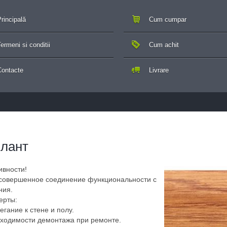
rincipală
Cum cumpar
ermeni si conditii
Cum achit
Contacte
Livrare
лант
вности!
 совершенное соединение функциональности с
ния.
ерты:
гание к стене и полу.
бходимости демонтажа при ремонте.