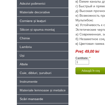
в) Ёмкие каналы д
Adezivi polimerici
г) Быстрый и прям
д) Высокая прочно
Materiale decorative
е) Возможность пр
Мультибокс
Corniere și leațuri
ж) Устойчивость к 
Silicon și spuma montaj
Эстетические черт
а) Современная, 
Chimie
б) Незаметное сое
в) Цветовая гамма
Lambriu
Preţ:
49,00 lei
Uși
Cantitate:
*
Altele
Cuie, dibluri, șuruburi
Instrumente
Materiale lemnoase și metalice
Scări mansarde