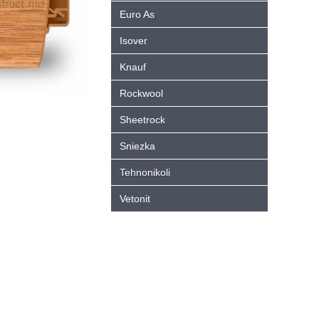
Euro As
Isover
Knauf
Rockwool
Sheetrock
Sniezka
Tehnonikoli
Vetonit