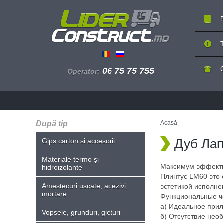
P
T
06 75 75 755
Operator:
După tip
Acasă
Дуб Лап
Gips carton și accesorii
Materiale termo și
Максимум эффекти
hidroizolante
Плинтус LM60 это
Amestecuri uscate, adezivi,
эстетикой исполне
mortare
Функциональные ч
а) Идеальное приле
Vopsele, grunduri, gleturi
б) Отсутствие нео