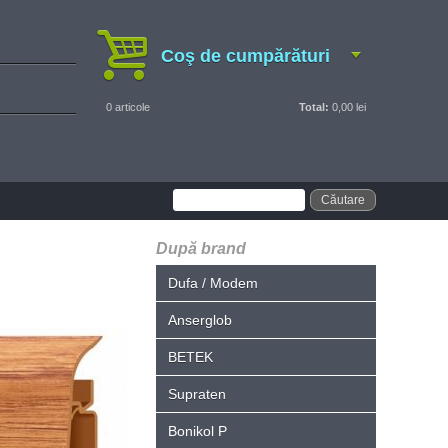
Coş de cumpărături
0
articole
Total:
0,00 lei
După brand
Dufa / Modem
Anserglob
BETEK
Supraten
Bonikol P