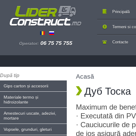
Principală
Termeni si con
Contacte
06 75 75 755
Operator:
După tip
Acasă
Gips carton și accesorii
Дуб Тоска
Materiale termo și
hidroizolante
Maximum de benefil
Amestecuri uscate, adezivi,
· Executată din PVC
mortare
· Cauciucurile de p
Vopsele, grunduri, gleturi
de jos asigură ade