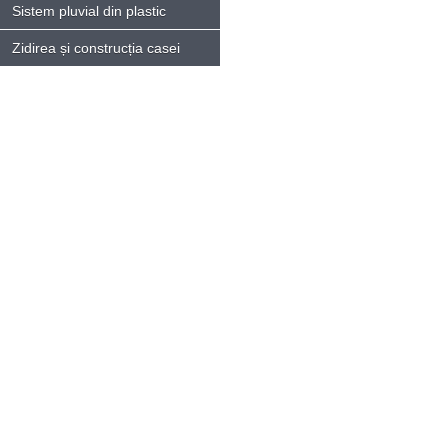
Sistem pluvial din plastic
Zidirea și construcția casei