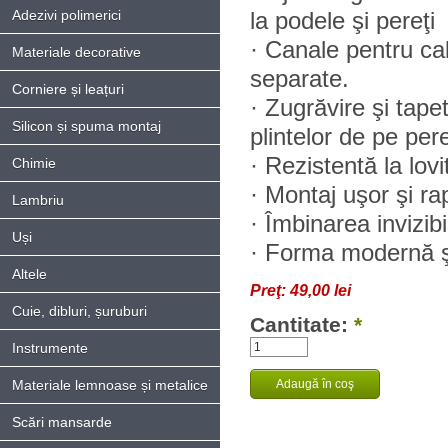
Adezivi polimerici
la podele şi pereţi
· Canale pentru cab
Materiale decorative
separate.
Corniere și leațuri
· Zugrăvire şi tape
Silicon și spuma montaj
plintelor de pe pere
· Rezistentă la lovi
Chimie
· Montaj uşor şi rap
Lambriu
· Îmbinarea invizib
Uși
· Forma modernă ş
Altele
Preţ:
49,00 lei
Cuie, dibluri, șuruburi
Cantitate:
*
Instrumente
Materiale lemnoase și metalice
Scări mansarde