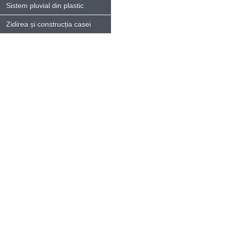
Sistem pluvial din plastic
Zidirea și construcția casei