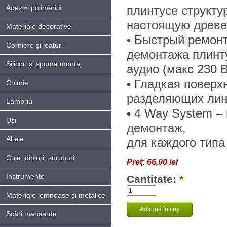
Adezivi polimerici
плинтусе структу
настоящую древе
Materiale decorative
• Быстрый ремонт
Corniere și leațuri
демонтажа плинту
Silicon și spuma montaj
аудио (макс 230 В
• Гладкая поверх
Chimie
разделяющих ли
Lambriu
• 4 Way System –
Uși
демонтаж,
Altele
для каждого типа
Cuie, dibluri, șuruburi
Preţ:
66,00 lei
Instrumente
Cantitate:
*
Materiale lemnoase și metalice
Scări mansarde