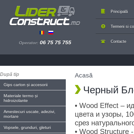
Principală
Termeni si con
Contacte
06 75 75 755
Operator:
După tip
Acasă
Gips carton și accesorii
Черный Бл
Materiale termo și
hidroizolante
• Wood Effect – 
Amestecuri uscate, adezivi,
цвета и узоры, 
mortare
срез натуральног
Vopsele, grunduri, gleturi
• Wood Structure 