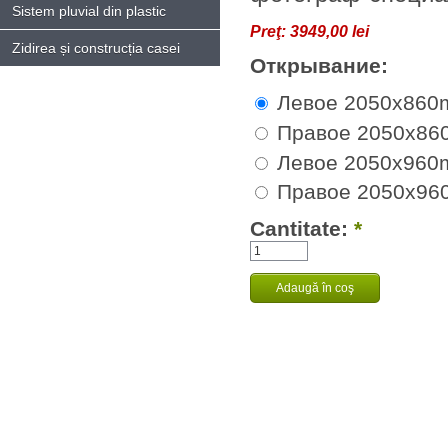
Sistem pluvial din plastic
Preţ:
3949,00 lei
Zidirea și construcția casei
Открывание:
Левое 2050x86
Правое 2050x8
Левое 2050x96
Правое 2050x9
Cantitate:
*