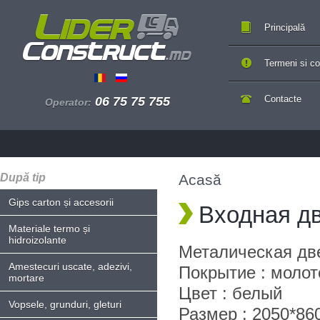
Principală
Termeni si con
Contacte
06 75 75 755
Operator:
După tip
Acasă
Gips carton și accesorii
Входная д
Materiale termo și
hidroizolante
Металическая две
Amestecuri uscate, adezivi,
Покрытие : молот
mortare
Цвет : белый
Vopsele, grunduri, gleturi
Размер : 2050*86