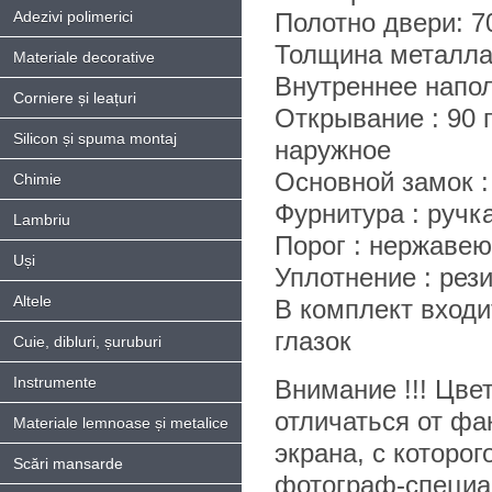
Adezivi polimerici
Полотно двери: 
Толщина металла
Materiale decorative
Внутреннее напол
Corniere și leațuri
Открывание : 90 
Silicon și spuma montaj
наружное
Основной замок :
Chimie
Фурнитура : ручк
Lambriu
Порог : нержаве
Uși
Уплотнение : рез
Altele
В комплект входит
глазок
Cuie, dibluri, șuruburi
Instrumente
Внимание !!! Цве
отличаться от фа
Materiale lemnoase și metalice
экрана, с которог
Scări mansarde
фотограф-специал