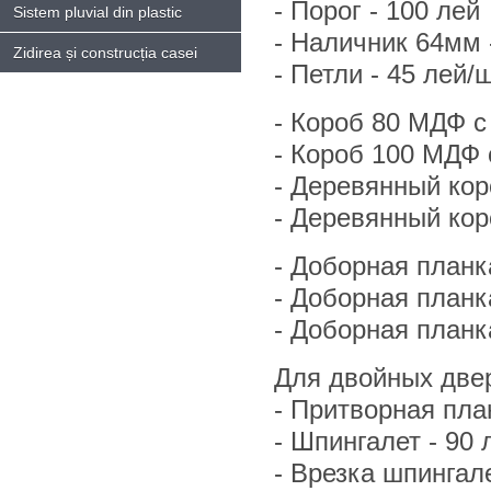
- Порог - 100 лей
Sistem pluvial din plastic
- Hаличник 64мм -
Zidirea și construcția casei
- Петли - 45 лей/ш
- Короб 80 МДФ с
- Короб 100 МДФ 
- Деревянный кор
- Деревянный кор
- Доборная планк
- Доборная планк
- Доборная планк
Для двойных двер
- Притворная план
- Шпингалет - 90 
- Врезка шпингале