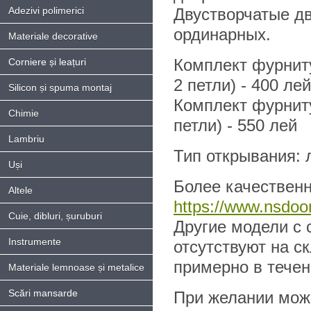
Adezivi polimerici
Двустворчатые дв
ординарных.
Materiale decorative
Комплект фурниту
Corniere și leațuri
2 петли) - 400 лей
Silicon și spuma montaj
Комплект фурниту
Chimie
петли) - 550 лей
Lambriu
Тип открывания: л
Uși
Более качественн
Altele
https://www.nsdoor
Cuie, dibluri, șuruburi
Другие модели с 
Instrumente
отсутствуют на с
примерно в течен
Materiale lemnoase și metalice
Scări mansarde
При желании можн