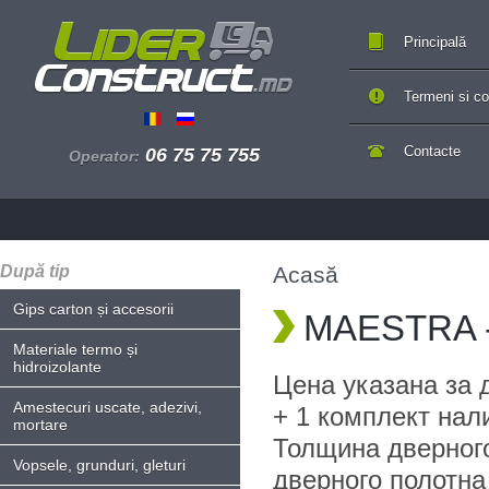
Principală
Termeni si con
Contacte
06 75 75 755
Operator:
După tip
Acasă
Gips carton și accesorii
MAESTRA - 
Materiale termo și
hidroizolante
Цена указана за 
Amestecuri uscate, adezivi,
+ 1 комплект нал
mortare
Толщина дверного
Vopsele, grunduri, gleturi
дверного полотна