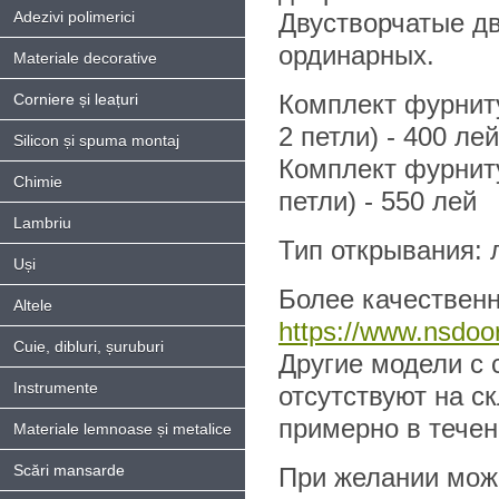
Adezivi polimerici
Двустворчатые дв
ординарных.
Materiale decorative
Комплект фурниту
Corniere și leațuri
2 петли) - 400 лей
Silicon și spuma montaj
Комплект фурниту
Chimie
петли) - 550 лей
Lambriu
Тип открывания: л
Uși
Более качественн
Altele
https://www.nsdoor
Cuie, dibluri, șuruburi
Другие модели с 
Instrumente
отсутствуют на с
примерно в течен
Materiale lemnoase și metalice
Scări mansarde
При желании можн