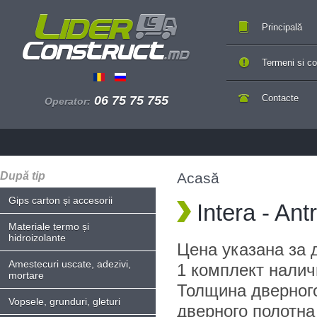
Principală
Termeni si con
Contacte
06 75 75 755
Operator:
După tip
Acasă
Gips carton și accesorii
Intera - An
Materiale termo și
hidroizolante
Цена указана за 
Amestecuri uscate, adezivi,
1 комплект налич
mortare
Толщина дверного
Vopsele, grunduri, gleturi
дверного полотна