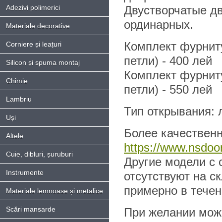
Adezivi polimerici
Двустворчатые дв
ординарных.
Materiale decorative
Комплект фурниту
Corniere și leațuri
петли) - 400 лей
Silicon și spuma montaj
Комплект фурниту
Chimie
петли) - 550 лей
Lambriu
Тип открывания: л
Uși
Более качественн
Altele
https://www.nsdoor
Cuie, dibluri, șuruburi
Другие модели с 
Instrumente
отсутствуют на с
примерно в течен
Materiale lemnoase și metalice
Scări mansarde
При желании можн