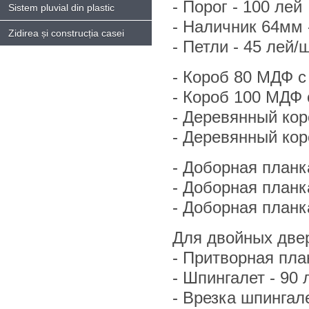
- Порог - 100 лей
Sistem pluvial din plastic
- Hаличник 64мм -
Zidirea și construcția casei
- Петли - 45 лей/ш
- Короб 80 МДФ с
- Короб 100 МДФ 
- Деревянный кор
- Деревянный кор
- Доборная планк
- Доборная планк
- Доборная планк
Для двойных двер
- Притворная план
- Шпингалет - 90 
- Врезка шпингале