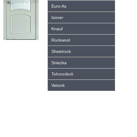
Euro As
Isover
Knauf
Rockwool
Sheetrock
Sniezka
Tehnonikoli
Vetonit