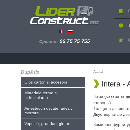
P
T
06 75 75 755
Operator:
După tip
Acasă
Intera -
Gips carton și accesorii
Materiale termo și
Цена указана за д
hidroizolante
стороны).
Amestecuri uscate, adezivi,
Толщина дверного 
mortare
Двустворчатые две
Vopsele, grunduri, gleturi
Комплект фурнитуры