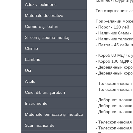
Комплект фурнитуры
Adezivi polimerici
Тип открывания: ле
Materiale decorative
При желании можно
Corniere și leațuri
- Порог - 120 лей
- Hаличник 64мм - 
Silicon și spuma montaj
- Hаличник телеско
- Петли - 45 лей/шт
Chimie
- Короб 80 МДФ с 
Lambriu
- Короб 100 МДФ с
- Деревянный коро
Uși
- Деревянный коро
Altele
- Телескопическая
- Телескопическая
Cuie, dibluri, șuruburi
- Доборная планка
Instrumente
- Доборная планка
- Доборная планка
Materiale lemnoase și metalice
- Телескопическая 
Scări mansarde
- Телескопическая 