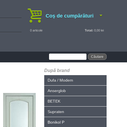
Coş de cumpărături
0
articole
Total:
0,00 lei
După brand
Dufa / Modem
Anserglob
BETEK
Supraten
Bonikol P