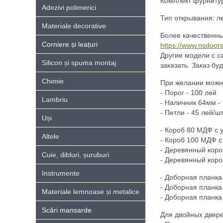
Комплект фурнитуры
Adezivi polimerici
Тип открывания: ле
Materiale decorative
Более качественны
Corniere și leațuri
https://www.nsdoors
Другие модели с с
Silicon și spuma montaj
заказать. Заказ бу
Chimie
При желании можно
- Порог - 100 лей
Lambriu
- Hаличник 64мм - 
- Петли - 45 лей/шт
Uși
- Короб 80 МДФ с 
Altele
- Короб 100 МДФ с
- Деревянный коро
Cuie, dibluri, șuruburi
- Деревянный коро
Instrumente
- Доборная планка
- Доборная планка
Materiale lemnoase și metalice
- Доборная планка
Scări mansarde
Для двойных двере