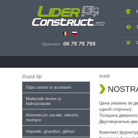
P
T
06 75 75 755
Operator:
După tip
Acasă
NOSTRA 
Gips carton și accesorii
Materiale termo și
Цена указана за д
hidroizolante
одной стороны).
Amestecuri uscate, adezivi,
Толщина дверного 
mortare
Двустворчатые две
Vopsele, grunduri, gleturi
Комплект фурнитуры