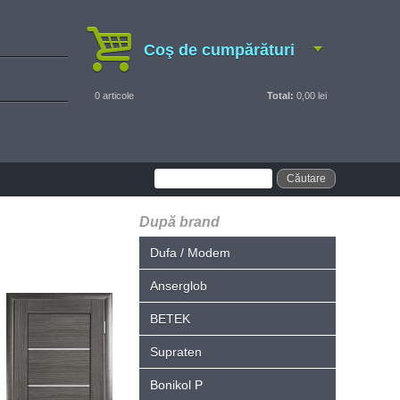
Coş de cumpărături
0
articole
Total:
0,00 lei
După brand
Dufa / Modem
Anserglob
BETEK
Supraten
Bonikol P