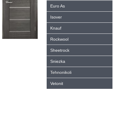
Euro As
Isover
Knauf
Rockwool
Sheetrock
Sniezka
Tehnonikoli
Vetonit