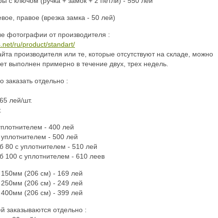
 с ключом (ручка + замок + 2 петли) - 550 лей
вое, правое (врезка замка - 50 лей)
е фотографии от производителя :
.net/ru/product/standart/
айта производителя или те, которые отсутствуют на складе, можно
дет выполнен примерно в течение двух, трех недель.
 заказать отдельно :
65 лей/шт.
.
уплотнителем - 400 лей
 уплотнителем - 500 лей
б 80 с уплотнителем - 510 лей
б 100 с уплотнителем - 610 леев
 150мм (206 см) - 169 лей
 250мм (206 см) - 249 лей
 400мм (206 см) - 399 лей
й заказываются отдельно :