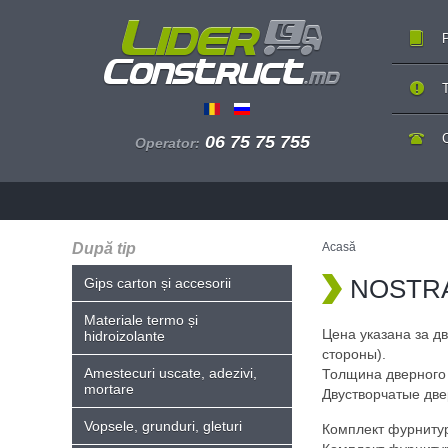
P
T
06 75 75 755
Operator:
După tip
Acasă
NOSTRA 
Gips carton și accesorii
Materiale termo și
Цена указана за д
hidroizolante
стороны).
Amestecuri uscate, adezivi,
Толщина дверного 
mortare
Двустворчатые две
Vopsele, grunduri, gleturi
Комплект фурнитуры