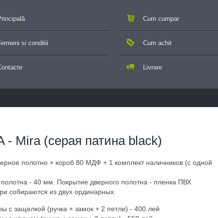
rincipală
Cum cumpar
ermeni si conditii
Cum achit
Contacte
Livrare
- Mira (cерая патина black)
верное полотно + короб 80 МДФ + 1 комплект наличников (с одной
полотна - 40 мм. Покрытие дверного полотна - пленка ПВХ
ри собираются из двух ординарных.
 с защелкой (ручка + замок + 2 петли) - 400 лей