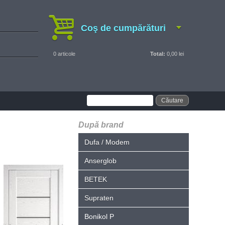
Coş de cumpărături
0
articole
Total:
0,00 lei
După brand
Dufa / Modem
Anserglob
BETEK
Supraten
Bonikol P