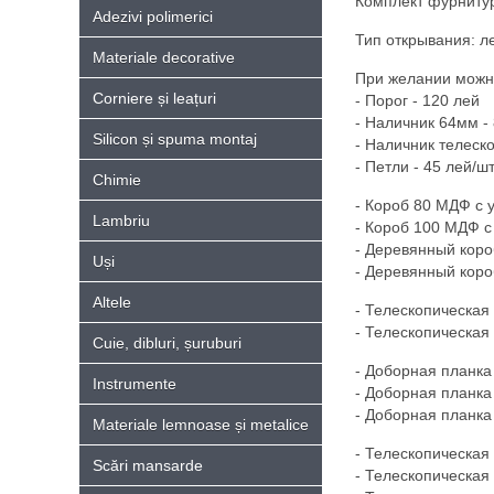
Комплект фурнитуры
Adezivi polimerici
Тип открывания: ле
Materiale decorative
При желании можно
Corniere și leațuri
- Порог - 120 лей
- Hаличник 64мм - 
Silicon și spuma montaj
- Hаличник телеско
- Петли - 45 лей/шт
Chimie
- Короб 80 МДФ с 
Lambriu
- Короб 100 МДФ с
- Деревянный коро
Uși
- Деревянный коро
Altele
- Телескопическая
- Телескопическая
Cuie, dibluri, șuruburi
- Доборная планка
Instrumente
- Доборная планка
- Доборная планка
Materiale lemnoase și metalice
- Телескопическая 
Scări mansarde
- Телескопическая 