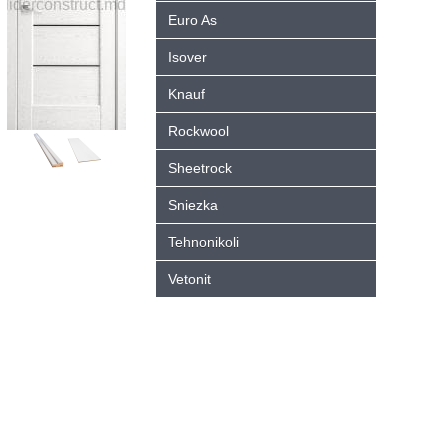
Euro As
Isover
Knauf
Rockwool
Sheetrock
Sniezka
Tehnonikoli
Vetonit