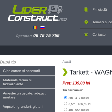
Principală
Termeni si con
Contacte
06 75 75 755
Operator:
După tip
Acasă
Tarkett - WA
Gips carton și accesorii
Materiale termo și
Preţ:
139,00 lei
hidroizolante
1m пагонный:
Amestecuri uscate, adezivi,
mortare
3m - 417,00 lei
3,5m - 486,50 lei
Vopsele, grunduri, gleturi
4m - 556,00 lei