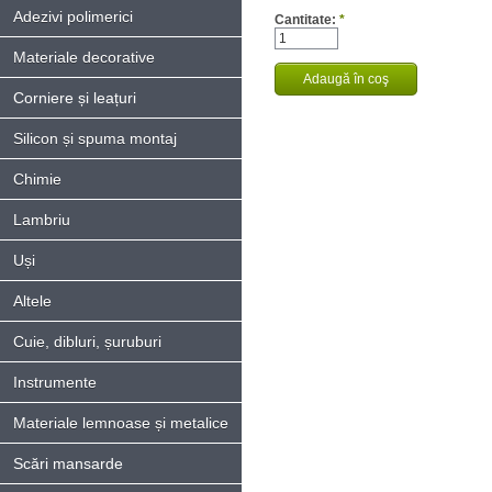
Adezivi polimerici
Cantitate:
*
Materiale decorative
Corniere și leațuri
Silicon și spuma montaj
Chimie
Lambriu
Uși
Altele
Cuie, dibluri, șuruburi
Instrumente
Materiale lemnoase și metalice
Scări mansarde