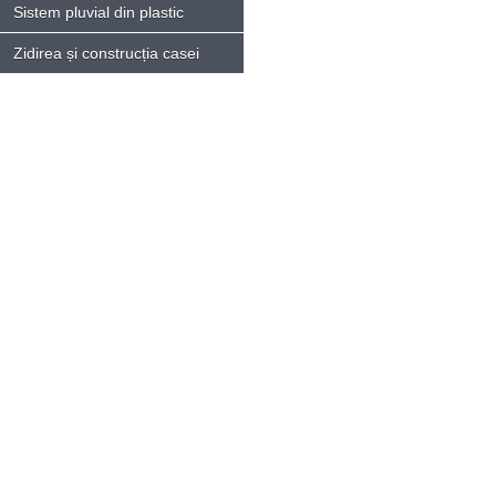
Sistem pluvial din plastic
Zidirea și construcția casei