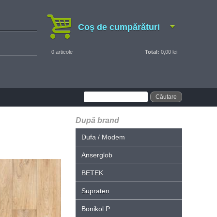
Coş de cumpărături
0
articole
Total:
0,00 lei
După brand
Dufa / Modem
Anserglob
BETEK
Supraten
Bonikol P