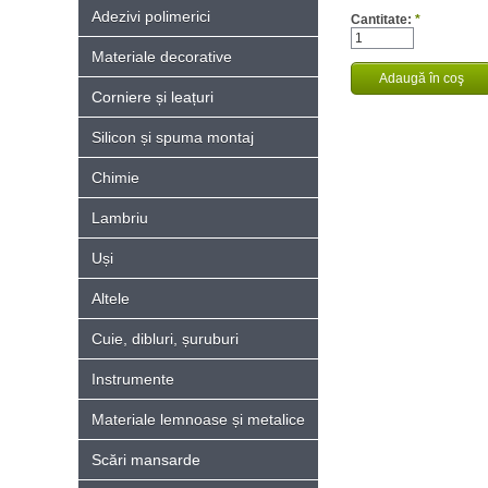
Adezivi polimerici
Cantitate:
*
Materiale decorative
Corniere și leațuri
Silicon și spuma montaj
Chimie
Lambriu
Uși
Altele
Cuie, dibluri, șuruburi
Instrumente
Materiale lemnoase și metalice
Scări mansarde