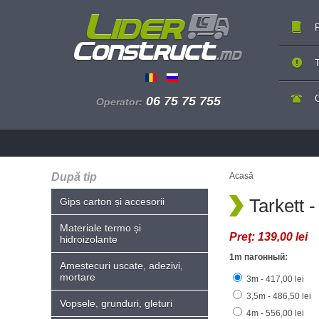
P
T
06 75 75 755
Operator:
După tip
Acasă
Tarkett
Gips carton și accesorii
Materiale termo și
Preţ:
139,00 lei
hidroizolante
1m пагонный:
Amestecuri uscate, adezivi,
mortare
3m - 417,00 lei
3,5m - 486,50 lei
Vopsele, grunduri, gleturi
4m - 556,00 lei