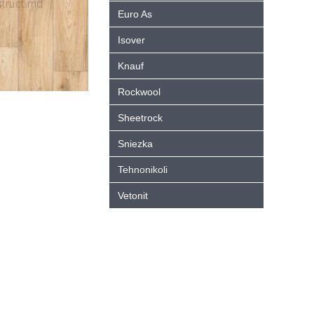
Euro As
Isover
Knauf
Rockwool
Sheetrock
Sniezka
Tehnonikoli
Vetonit