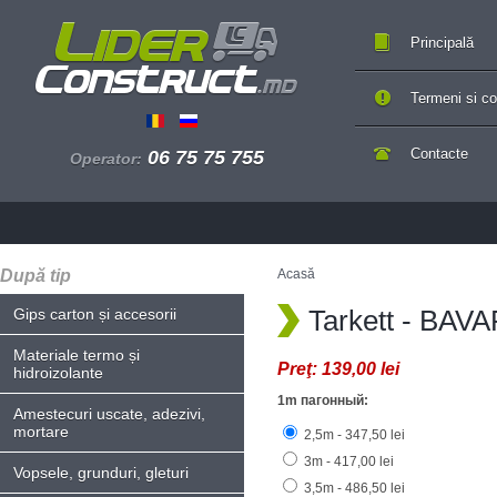
Principală
Termeni si con
Contacte
06 75 75 755
Operator:
După tip
Acasă
Tarkett - BAV
Gips carton și accesorii
Materiale termo și
Preţ:
139,00 lei
hidroizolante
1m пагонный:
Amestecuri uscate, adezivi,
mortare
2,5m - 347,50 lei
3m - 417,00 lei
Vopsele, grunduri, gleturi
3,5m - 486,50 lei