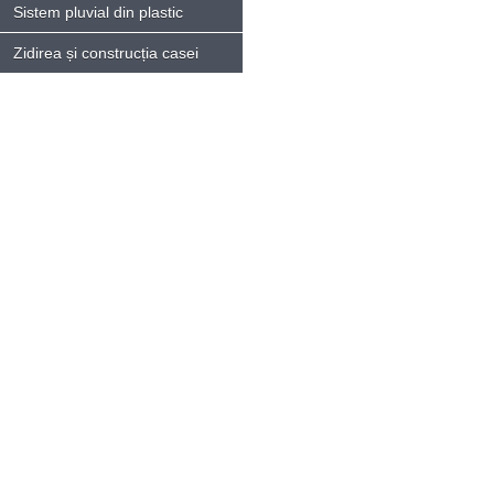
Sistem pluvial din plastic
Zidirea și construcția casei