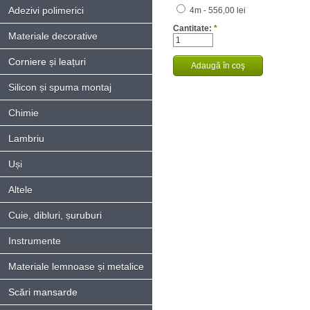
Adezivi polimerici
4m - 556,00 lei
Cantitate:
*
Materiale decorative
Corniere și leațuri
Silicon și spuma montaj
Chimie
Lambriu
Uși
Altele
Cuie, dibluri, șuruburi
Instrumente
Materiale lemnoase și metalice
Scări mansarde