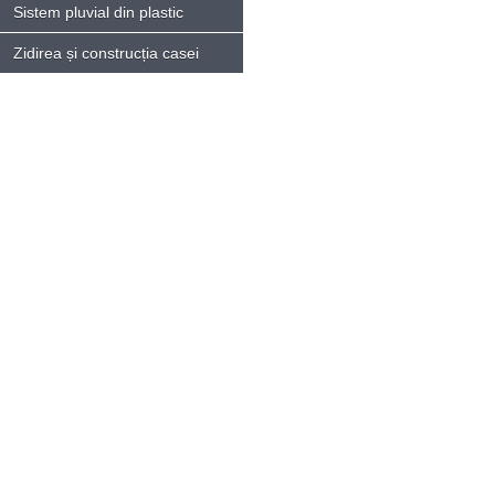
Sistem pluvial din plastic
Zidirea și construcția casei