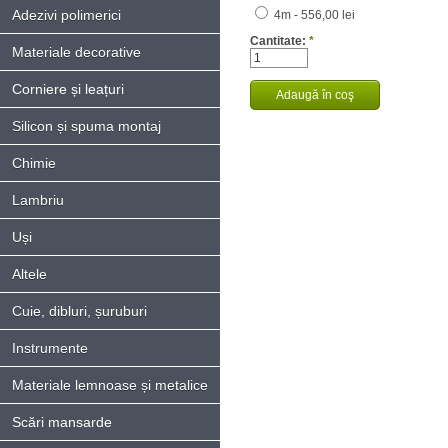
Adezivi polimerici
4m - 556,00 lei
Cantitate:
*
Materiale decorative
Corniere și leațuri
Silicon și spuma montaj
Chimie
Lambriu
Uși
Altele
Cuie, dibluri, șuruburi
Instrumente
Materiale lemnoase și metalice
Scări mansarde