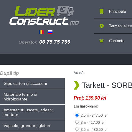
Principală
Termeni si con
Contacte
06 75 75 755
Operator:
După tip
Acasă
Tarkett - SOR
Gips carton și accesorii
Materiale termo și
Preţ:
139,00 lei
hidroizolante
1m пагонный:
Amestecuri uscate, adezivi,
mortare
2,5m - 347,50 lei
3m - 417,00 lei
Vopsele, grunduri, gleturi
3,5m - 486,50 lei