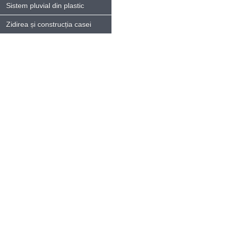
Sistem pluvial din plastic
Zidirea și construcția casei