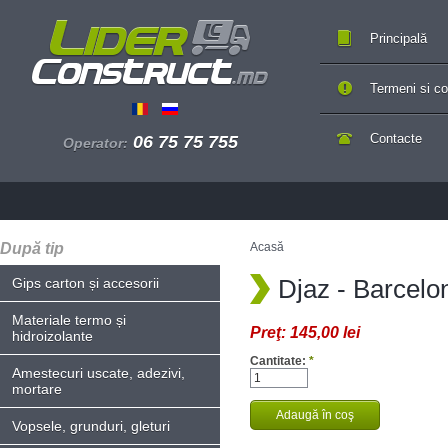
Principală
Termeni si con
Contacte
06 75 75 755
Operator:
După tip
Acasă
Djaz - Barcelo
Gips carton și accesorii
Materiale termo și
Preţ:
145,00 lei
hidroizolante
Cantitate:
*
Amestecuri uscate, adezivi,
mortare
Vopsele, grunduri, gleturi