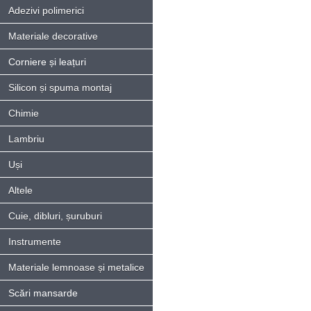
Adezivi polimerici
Materiale decorative
Corniere și leațuri
Silicon și spuma montaj
Chimie
Lambriu
Uși
Altele
Cuie, dibluri, șuruburi
Instrumente
Materiale lemnoase și metalice
Scări mansarde