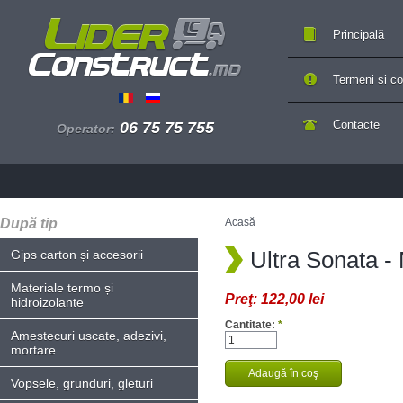
Principală
Termeni si con
Contacte
06 75 75 755
Operator:
După tip
Acasă
Ultra Sonata - 
Gips carton și accesorii
Materiale termo și
Preţ:
122,00 lei
hidroizolante
Cantitate:
*
Amestecuri uscate, adezivi,
mortare
Vopsele, grunduri, gleturi