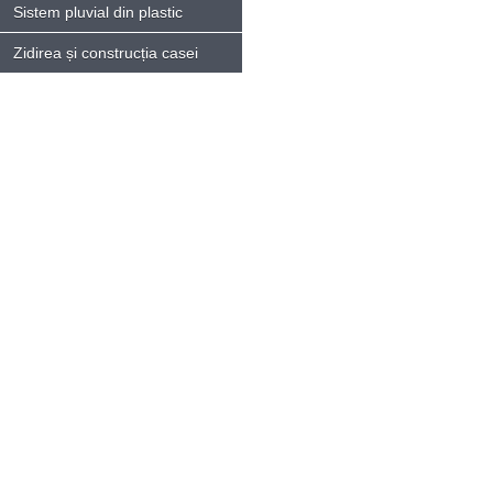
Sistem pluvial din plastic
Zidirea și construcția casei