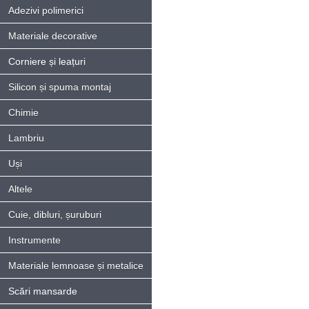
Adezivi polimerici
Materiale decorative
Corniere și leațuri
Silicon și spuma montaj
Chimie
Lambriu
Uși
Altele
Cuie, dibluri, șuruburi
Instrumente
Materiale lemnoase și metalice
Scări mansarde