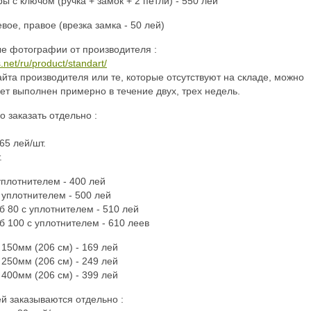
 с ключом (ручка + замок + 2 петли) - 550 лей
вое, правое (врезка замка - 50 лей)
е фотографии от производителя :
.net/ru/product/standart/
айта производителя или те, которые отсутствуют на складе, можно
дет выполнен примерно в течение двух, трех недель.
 заказать отдельно :
65 лей/шт.
.
уплотнителем - 400 лей
 уплотнителем - 500 лей
б 80 с уплотнителем - 510 лей
б 100 с уплотнителем - 610 леев
 150мм (206 см) - 169 лей
 250мм (206 см) - 249 лей
 400мм (206 см) - 399 лей
й заказываются отдельно :