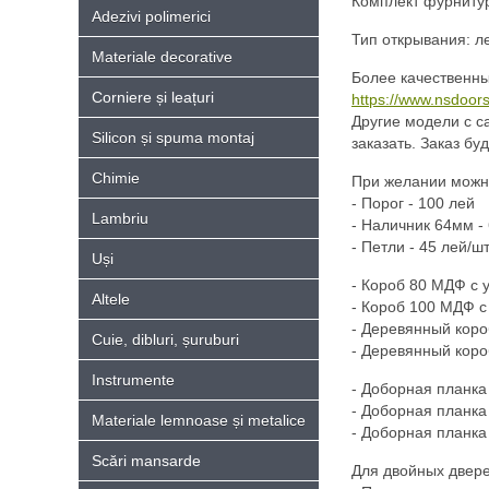
Комплект фурнитуры
Adezivi polimerici
Тип открывания: ле
Materiale decorative
Более качественны
Corniere și leațuri
https://www.nsdoors
Другие модели с с
Silicon și spuma montaj
заказать. Заказ бу
Chimie
При желании можно
- Порог - 100 лей
Lambriu
- Hаличник 64мм - 
- Петли - 45 лей/шт
Uși
- Короб 80 МДФ с 
Altele
- Короб 100 МДФ с
- Деревянный коро
Cuie, dibluri, șuruburi
- Деревянный коро
Instrumente
- Доборная планка
- Доборная планка
Materiale lemnoase și metalice
- Доборная планка
Scări mansarde
Для двойных двере