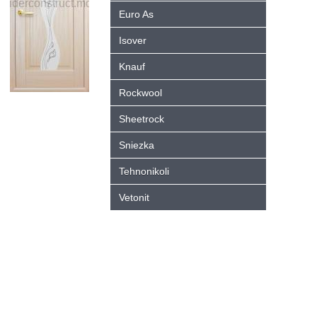
Euro As
Isover
Knauf
Rockwool
Sheetrock
Sniezka
Tehnonikoli
Vetonit