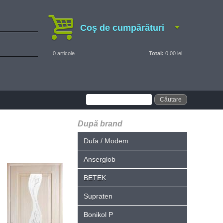
Coş de cumpărături
0
articole
Total:
0,00 lei
După brand
Dufa / Modem
Anserglob
BETEK
Supraten
Bonikol P