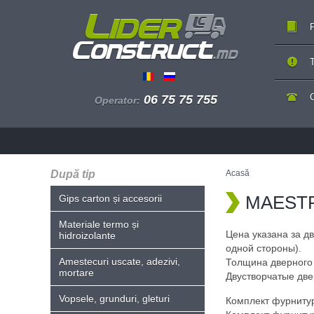
P
T
06 75 75 755
Operator:
După tip
Acasă
MAESTRA
Gips carton și accesorii
Materiale termo și
Цена указана за д
hidroizolante
одной стороны).
Amestecuri uscate, adezivi,
Толщина дверного 
mortare
Двустворчатые две
Vopsele, grunduri, gleturi
Комплект фурнитуры