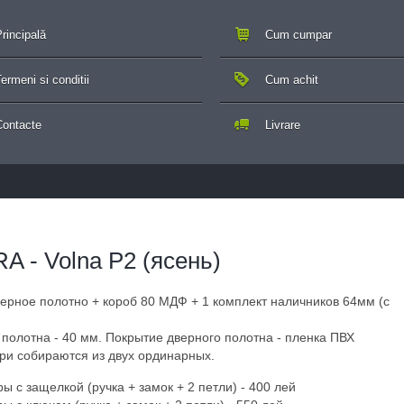
rincipală
Cum cumpar
ermeni si conditii
Cum achit
Contacte
Livrare
 - Volna P2 (ясень)
верное полотно + короб 80 МДФ + 1 комплект наличников 64мм (с
полотна - 40 мм. Покрытие дверного полотна - пленка ПВХ
ри собираются из двух ординарных.
 с защелкой (ручка + замок + 2 петли) - 400 лей