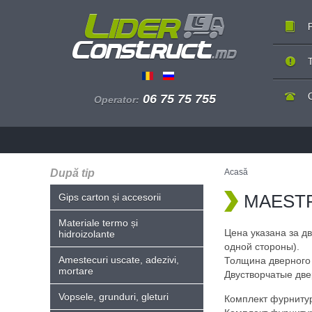
P
T
06 75 75 755
Operator:
După tip
Acasă
MAESTRA
Gips carton și accesorii
Materiale termo și
Цена указана за д
hidroizolante
одной стороны).
Amestecuri uscate, adezivi,
Толщина дверного 
mortare
Двустворчатые две
Vopsele, grunduri, gleturi
Комплект фурнитуры