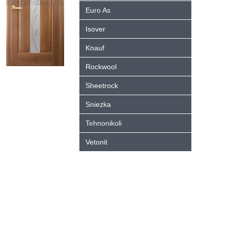
Euro As
Isover
Knauf
Rockwool
Sheetrock
Sniezka
Tehnonikoli
Vetonit