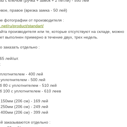
 с ключом (ручка + замок + 2 петли) - 550 лей
вое, правое (врезка замка - 50 лей)
е фотографии от производителя :
.net/ru/product/standart/
айта производителя или те, которые отсутствуют на складе, можно
дет выполнен примерно в течение двух, трех недель.
 заказать отдельно :
65 лей/шт.
.
уплотнителем - 400 лей
 уплотнителем - 500 лей
б 80 с уплотнителем - 510 лей
б 100 с уплотнителем - 610 леев
 150мм (206 см) - 169 лей
 250мм (206 см) - 249 лей
 400мм (206 см) - 399 лей
й заказываются отдельно :