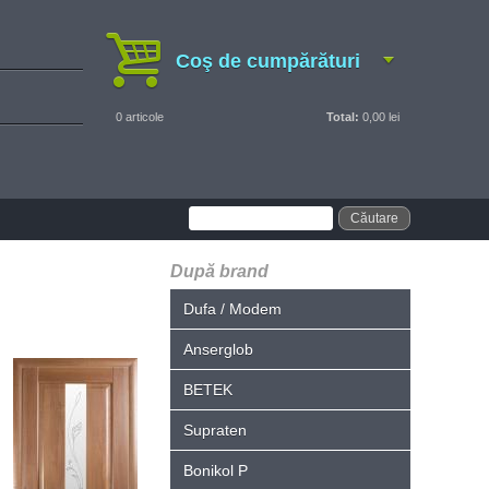
Coş de cumpărături
0
articole
Total:
0,00 lei
După brand
Dufa / Modem
Anserglob
BETEK
Supraten
Bonikol P