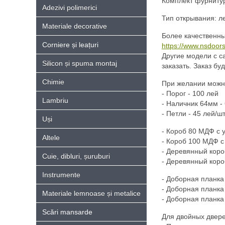
Комплект фурнитуры
Adezivi polimerici
Тип открывания: ле
Materiale decorative
Более качественны
Corniere și leațuri
https://www.nsdoors
Другие модели с с
Silicon și spuma montaj
заказать. Заказ бу
Chimie
При желании можно
- Порог - 100 лей
Lambriu
- Hаличник 64мм - 
- Петли - 45 лей/шт
Uși
- Короб 80 МДФ с 
Altele
- Короб 100 МДФ с
- Деревянный коро
Cuie, dibluri, șuruburi
- Деревянный коро
Instrumente
- Доборная планка
- Доборная планка
Materiale lemnoase și metalice
- Доборная планка
Scări mansarde
Для двойных двере