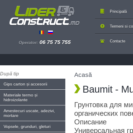
Principală
Termeni si con
Contacte
06 75 75 755
Operator:
După tip
Acasă
Gips carton și accesorii
Baumit - Mu
Materiale termo și
hidroizolante
Грунтовка для м
Amestecuri uscate, adezivi,
органических пов
mortare
Описание
Vopsele, grunduri, gleturi
Универсальная гр