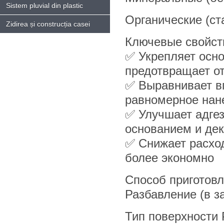
Sistem pluvial din plastic
Органические (ст
Zidirea și construcția casei
Ключевые свойст
✅ Укрепляет осн
предотвращает о
✅ Выравнивает в
равномерное нан
✅ Улучшает адге
основанием и де
✅ Снижает расхо
более экономно
Способ приготовл
Разбавление (в з
Тип поверхности