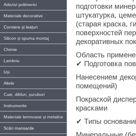
Adezivi polimerici
подготовки минер
штукатурка, цеме
Materiale decorative
(старая краска, г
Corniere și leațuri
поверхностей пе
Silicon și spuma montaj
декоративных покр
Chimie
Область примене
Lambriu
✔ Подготовка пов
Uși
Нанесением деко
Altele
помещений)
Cuie, dibluri, șuruburi
Покраской диспе
Instrumente
красками
Materiale lemnoase și metalice
✔ Типы основани
Scări mansarde
Минеральные (бет