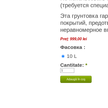
(требуется специ
Эта грунтовка га
покрытий, предот
неравномерное в
Preţ:
999,00 lei
Фасовка :
10 L
Cantitate:
*