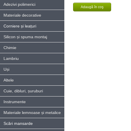
Adezivi polimerici
Materiale decorative
Corniere și leațuri
Silicon și spuma montaj
Chimie
Lambriu
Uși
Altele
Cuie, dibluri, șuruburi
Instrumente
Materiale lemnoase și metalice
Scări mansarde