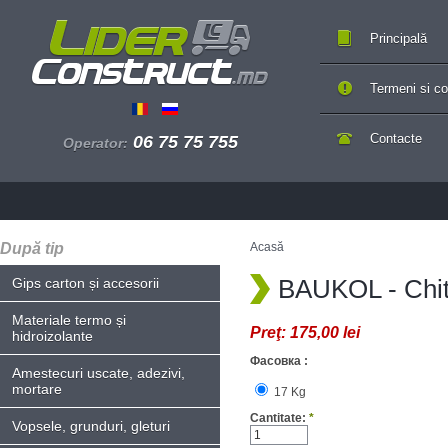
Principală
Termeni si con
Contacte
06 75 75 755
Operator:
După tip
Acasă
BAUKOL - Chit
Gips carton și accesorii
Materiale termo și
Preţ:
175,00 lei
hidroizolante
Фасовка :
Amestecuri uscate, adezivi,
mortare
17 Kg
Cantitate:
*
Vopsele, grunduri, gleturi