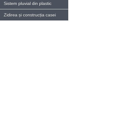
Sistem pluvial din plastic
Zidirea și construcția casei