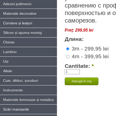
Adezivi polimerici
сравнению с про
поверхностью и о
Materiale decorative
саморезов.
Corniere și leațuri
Preţ:
299,95 lei
Silicon și spuma montaj
Длина:
Chimie
3m - 299,95 lei
Lambriu
4m - 399,95 lei
Uși
Cantitate:
*
Altele
Cuie, dibluri, șuruburi
Instrumente
Materiale lemnoase și metalice
Scări mansarde