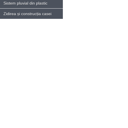
Sistem pluvial din plastic
Zidirea și construcția casei