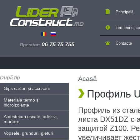
Principală
Termeni si con
Contacte
06 75 75 755
Operator:
După tip
Acasă
Gips carton și accesorii
Профиль U
Materiale termo și
hidroizolante
Профиль из стал
Amestecuri uscate, adezivi,
листа DX51DZ с 
mortare
защитой Z100. Р
Vopsele, grunduri, gleturi
увеличивает жест