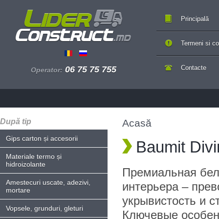
Principală
Termeni si con
Contacte
06 75 75 755
Operator:
După tip
Acasă
Gips carton și accesorii
Baumit Divi
Materiale termo și
hidroizolante
Премиальная бел
Amestecuri uscate, adezivi,
интерьера – прев
mortare
укрывистость и с
Vopsele, grunduri, gleturi
Ключевые особен