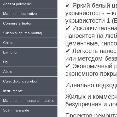
Adezivi polimerici
✔ Яркий белый цв
укрывистость – к
Materiale decorative
укрывистости 1 (
Corniere și leațuri
✔ Исключительна
Silicon și spuma montaj
наносится на люб
цементные, гипсо
Chimie
✔ Легкость нанес
Lambriu
или методом без
Uși
✔ Экономичный ра
Altele
экономного покры
Cuie, dibluri, șuruburi
Идеально подход
Instrumente
Жилых и коммерч
Materiale lemnoase și metalice
безупречная и до
Scări mansarde
Проектов ремонта