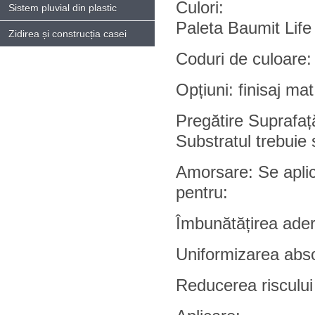
Culori:
Sistem pluvial din plastic
Paleta Baumit Life
Zidirea și construcția casei
Coduri de culoare: 
Opțiuni: finisaj mat
Pregătire Suprafaț
Substratul trebuie s
Amorsare: Se apli
pentru:
Îmbunătățirea ader
Uniformizarea abso
Reducerea riscului