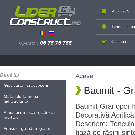
Principală
Termeni si con
Contacte
06 75 75 755
Operator:
După tip
Acasă
Gips carton și accesorii
Baumit - G
Materiale termo și
hidroizolante
Baumit GranoporTo
Amestecuri uscate, adezivi,
Decorativă Acrilic
mortare
Descriere: Tencuial
Vopsele, grunduri, gleturi
bază de rășini sinte