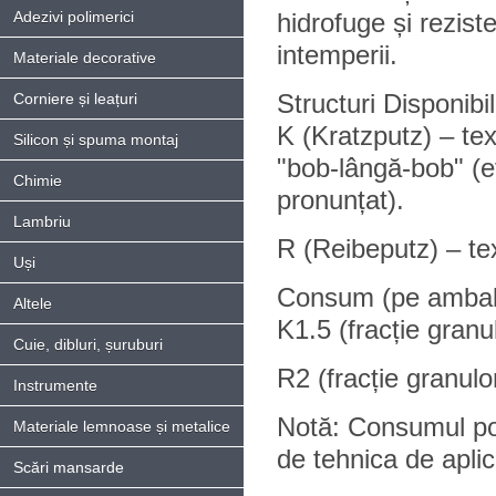
Adezivi polimerici
hidrofuge și reziste
intemperii.
Materiale decorative
Structuri Disponibil
Corniere și leațuri
K (Kratzputz) – te
Silicon și spuma montaj
"bob-lângă-bob" (e
Chimie
pronunțat).
Lambriu
R (Reibeputz) – tex
Uși
Consum (pe ambal
Altele
K1.5 (fracție gra
Cuie, dibluri, șuruburi
R2 (fracție granu
Instrumente
Notă: Consumul poat
Materiale lemnoase și metalice
de tehnica de aplic
Scări mansarde