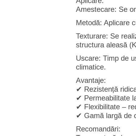
Aplicare:
Amestecare: Se omo
Metodă: Aplicare cu
Texturare: Se reali
structura aleasă (
Uscare: Timp de us
climatice.
Avantaje:
✔ Rezistență ridica
✔ Permeabilitate l
✔ Flexibilitate – re
✔ Gamă largă de cu
Recomandări: