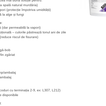
 cea mai bună soluție pentru:
ia spală natural murdăria)
ori (protecție împotriva umidității)
 la alge și fungi
e:
 (dar permeabilă la vapori)
ională – culorile păstrează tonul ani de zile
ă (reduce riscul de fisurare)
ngă-bob
fin zgâriat
mp/ambalaj
ambalaj
coduri cu terminația 2-9, ex: L307, L212)
 disponibile
t: