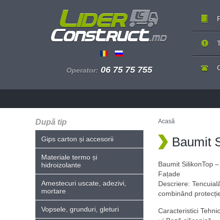
P
T
06 75 75 755
Operator:
După tip
Acasă
Baumit S
Gips carton și accesorii
Materiale termo și
Baumit SilikonTop –
hidroizolante
Fațade
Amestecuri uscate, adezivi,
Descriere: Tencuială
mortare
combinând protecție
Vopsele, grunduri, gleturi
Caracteristici Tehni