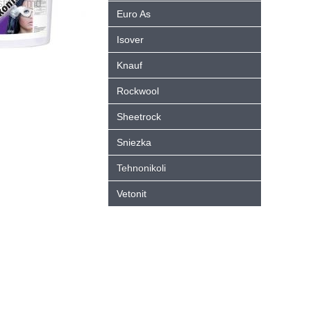
Euro As
Isover
Knauf
Rockwool
Sheetrock
Sniezka
Tehnonikoli
Vetonit