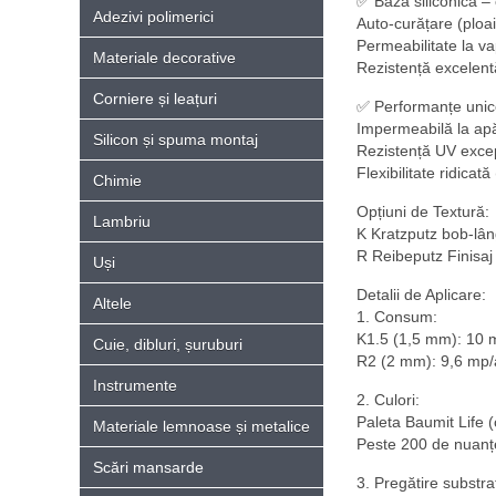
✅ Bază siliconică –
Adezivi polimerici
Auto-curățare (ploa
Permeabilitate la vap
Materiale decorative
Rezistență excelentă
Corniere și leațuri
✅ Performanțe unic
Impermeabilă la apă
Silicon și spuma montaj
Rezistență UV excepț
Flexibilitate ridicat
Chimie
Opțiuni de Textură:
Lambriu
K Kratzputz bob-lâ
R Reibeputz Finisaj 
Uși
Detalii de Aplicare:
Altele
1. Consum:
K1.5 (1,5 mm): 10 
Cuie, dibluri, șuruburi
R2 (2 mm): 9,6 mp/
Instrumente
2. Culori:
Paleta Baumit Life (
Materiale lemnoase și metalice
Peste 200 de nuanțe
Scări mansarde
3. Pregătire substra