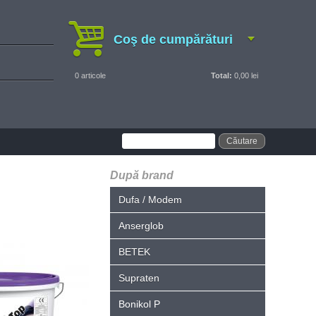
Coş de cumpărături
0
articole
Total:
0,00 lei
După brand
Dufa / Modem
Anserglob
BETEK
Supraten
Bonikol P