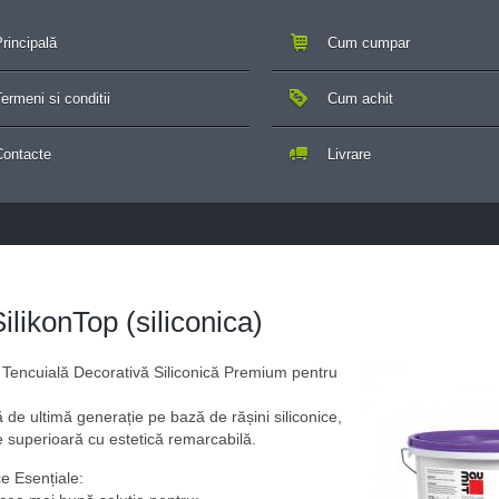
rincipală
Cum cumpar
ermeni si conditii
Cum achit
Contacte
Livrare
ilikonTop (siliconica)
 Tencuială Decorativă Siliconică Premium pentru
 de ultimă generație pe bază de rășini siliconice,
 superioară cu estetică remarcabilă.
ce Esențiale: