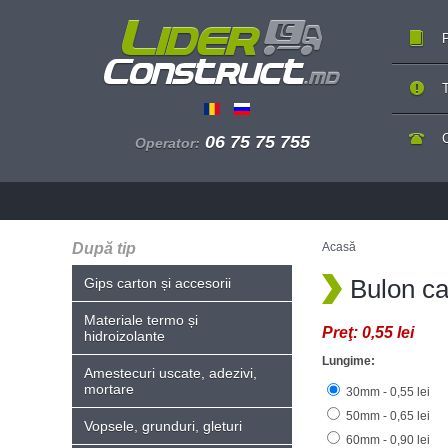
P
T
06 75 75 755
Operator:
După tip
Acasă
Bulon ca
Gips carton și accesorii
Materiale termo și
Preţ:
0,55 lei
hidroizolante
Lungime:
Amestecuri uscate, adezivi,
mortare
30mm - 0,55 lei
50mm - 0,65 lei
Vopsele, grunduri, gleturi
60mm - 0,90 lei