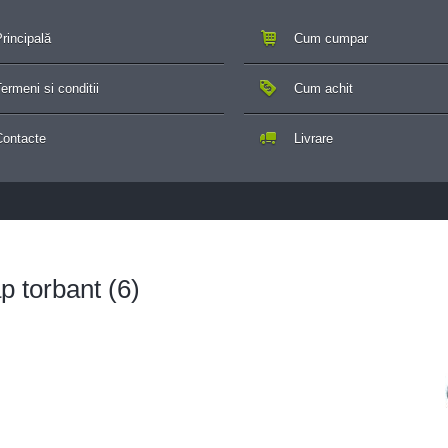
rincipală
Cum cumpar
ermeni si conditii
Cum achit
Contacte
Livrare
p torbant (6)