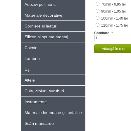
Adezivi polimerici
70mm - 0,95 lei
90mm - 1,05 lei
Materiale decorative
100mm - 1,40 lei
120mm - 1,75 lei
Corniere și leațuri
Cantitate:
*
Silicon și spuma montaj
Chimie
Lambriu
Uși
Altele
Cuie, dibluri, șuruburi
Instrumente
Materiale lemnoase și metalice
Scări mansarde