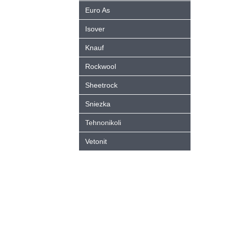
Euro As
Isover
Knauf
Rockwool
Sheetrock
Sniezka
Tehnonikoli
Vetonit