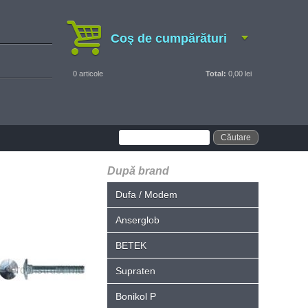
Coş de cumpărături
0
articole
Total:
0,00 lei
După brand
Dufa / Modem
Anserglob
BETEK
Supraten
Bonikol P