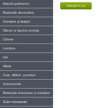
Adezivi polimerici
Materiale decorative
Corniere și leațuri
Silicon și spuma montaj
Chimie
Lambriu
Uși
Altele
Cuie, dibluri, șuruburi
Instrumente
Materiale lemnoase și metalice
Scări mansarde