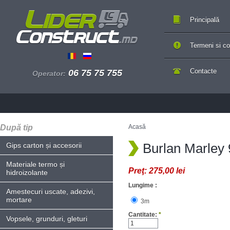
Principală
Termeni si con
Contacte
06 75 75 755
Operator:
După tip
Acasă
Burlan Marley 
Gips carton și accesorii
Materiale termo și
Preţ:
275,00 lei
hidroizolante
Lungime :
Amestecuri uscate, adezivi,
mortare
3m
Cantitate:
*
Vopsele, grunduri, gleturi