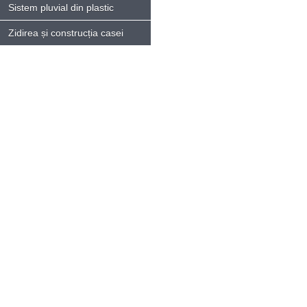
Sistem pluvial din plastic
Zidirea și construcția casei