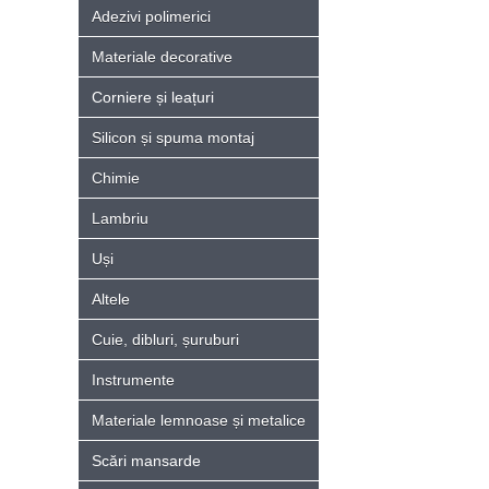
Adezivi polimerici
Materiale decorative
Corniere și leațuri
Silicon și spuma montaj
Chimie
Lambriu
Uși
Altele
Cuie, dibluri, șuruburi
Instrumente
Materiale lemnoase și metalice
Scări mansarde