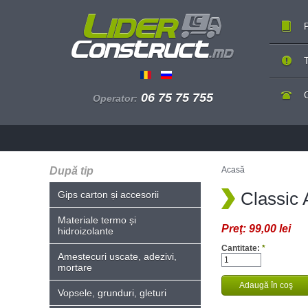
P
T
06 75 75 755
Operator:
După tip
Acasă
Classic 
Gips carton și accesorii
Materiale termo și
Preţ:
99,00 lei
hidroizolante
Cantitate:
*
Amestecuri uscate, adezivi,
mortare
Vopsele, grunduri, gleturi