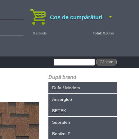
Coş de cumpărături
0
articole
Total:
0,00 lei
După brand
Dufa / Modem
Anserglob
BETEK
Supraten
Bonikol P