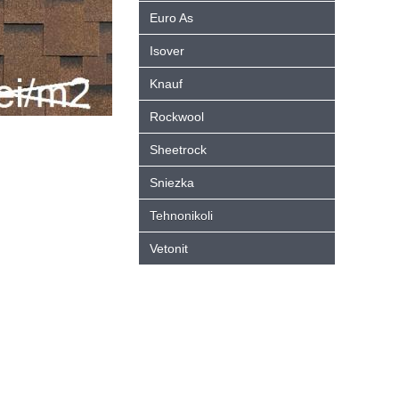
Euro As
Isover
Knauf
Rockwool
Sheetrock
Sniezka
Tehnonikoli
Vetonit