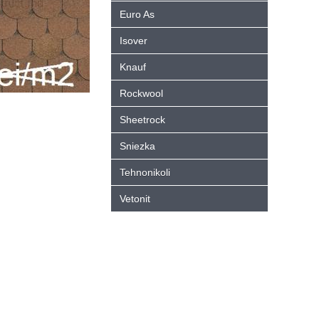
Euro As
Isover
Knauf
Rockwool
Sheetrock
Sniezka
Tehnonikoli
Vetonit