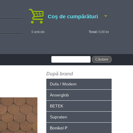
Coş de cumpărături
0
articole
Total:
0,00 lei
După brand
Dufa / Modem
Anserglob
BETEK
Supraten
Bonikol P