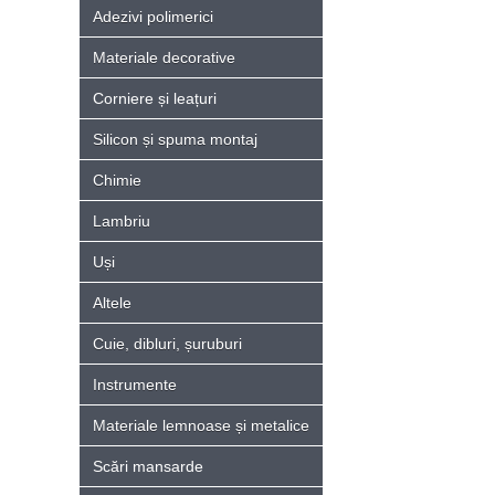
Adezivi polimerici
Materiale decorative
Corniere și leațuri
Silicon și spuma montaj
Chimie
Lambriu
Uși
Altele
Cuie, dibluri, șuruburi
Instrumente
Materiale lemnoase și metalice
Scări mansarde