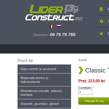
P
T
06 75 75 755
Operator:
După tip
Acasă
Classic 
Gips carton și accesorii
Materiale termo și
Preţ:
113,00 lei
hidroizolante
Cantitate:
*
Amestecuri uscate, adezivi,
mortare
Vopsele, grunduri, gleturi