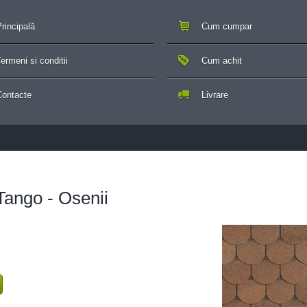
rincipală
Cum cumpar
ermeni si conditii
Cum achit
Contacte
Livrare
Tango - Osenii