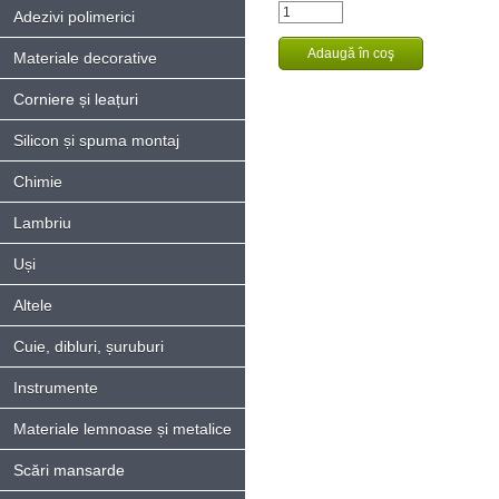
Adezivi polimerici
Materiale decorative
Corniere și leațuri
Silicon și spuma montaj
Chimie
Lambriu
Uși
Altele
Cuie, dibluri, șuruburi
Instrumente
Materiale lemnoase și metalice
Scări mansarde