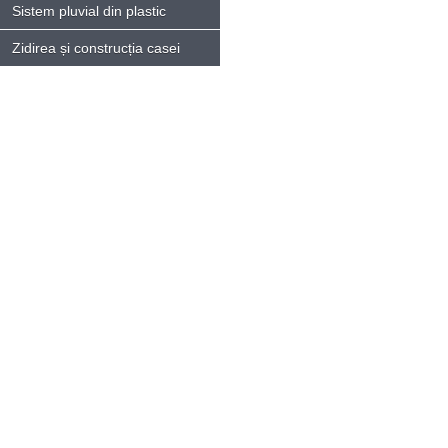
Sistem pluvial din plastic
Zidirea și construcția casei