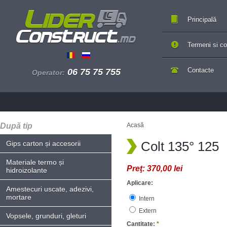
Principală
Termeni si con
Contacte
06 75 75 755
Operator:
După tip
Acasă
Colt 135° 125
Gips carton și accesorii
Materiale termo și
Preţ:
370,00 lei
hidroizolante
Aplicare:
Amestecuri uscate, adezivi,
mortare
Intern
Extern
Vopsele, grunduri, gleturi
Cantitate:
*