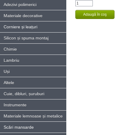
Adezivi polimerici
Materiale decorative
Corniere și leațuri
Silicon și spuma montaj
Chimie
Lambriu
Uși
Altele
Cuie, dibluri, șuruburi
Instrumente
Materiale lemnoase și metalice
Scări mansarde