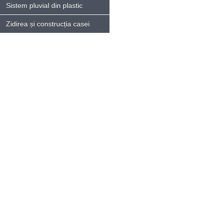
Sistem pluvial din plastic
Zidirea și construcția casei