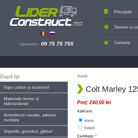
Principală
Termeni si con
Contacte
06 75 75 755
Operator:
După tip
Acasă
Colt Marley 12
Gips carton și accesorii
Materiale termo și
Preţ:
240,00 lei
hidroizolante
Aplicare:
Amestecuri uscate, adezivi,
mortare
Intern
Extern
Vopsele, grunduri, gleturi
Cantitate:
*