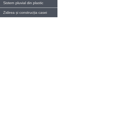
Sistem pluvial din plastic
Zidirea și construcția casei