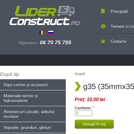
Principală
Termeni si con
Contacte
06 75 75 755
Operator:
După tip
Acasă
g35 (35mmx3
Gips carton și accesorii
Materiale termo și
Preţ:
10,00 lei
hidroizolante
Cantitate:
*
Amestecuri uscate, adezivi,
mortare
Vopsele, grunduri, gleturi