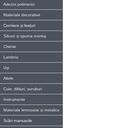
Adezivi polimerici
Materiale decorative
Corniere și leațuri
Silicon și spuma montaj
Chimie
Lambriu
Uși
Altele
Cuie, dibluri, șuruburi
Instrumente
Materiale lemnoase și metalice
Scări mansarde