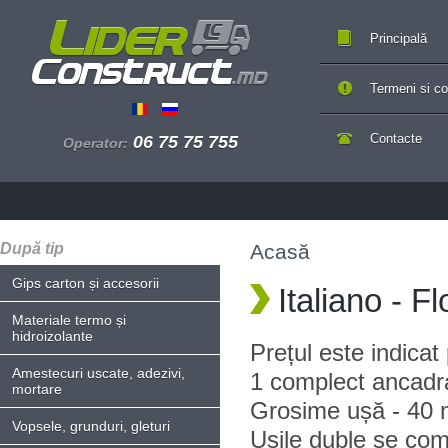
Principală
Termeni si con
Contacte
06 75 75 755
Operator:
După tip
Acasă
Gips carton și accesorii
Italiano - F
Materiale termo și
hidroizolante
Prețul este indica
Amestecuri uscate, adezivi,
1 complect ancadra
mortare
Grosime ușă - 40 
Vopsele, grunduri, gleturi
Ușile duble se com