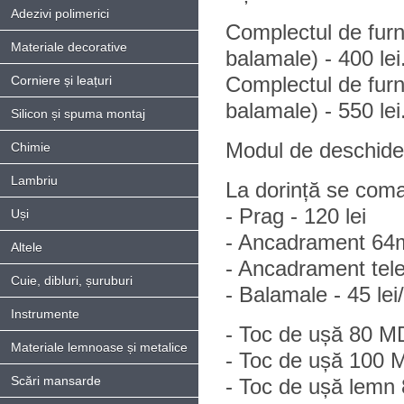
Adezivi polimerici
Complectul de furn
Materiale decorative
balamale) - 400 lei
Complectul de furni
Corniere și leațuri
balamale) - 550 lei
Silicon și spuma montaj
Modul de deschidere
Chimie
Lambriu
La dorință se coma
- Prag - 120 lei
Uși
- Ancadrament 64m
Altele
- Ancadrament tele
Cuie, dibluri, șuruburi
- Balamale - 45 lei
Instrumente
- Toc de ușă 80 MD
Materiale lemnoase și metalice
- Toc de ușă 100 M
Scări mansarde
- Toc de ușă lemn 8