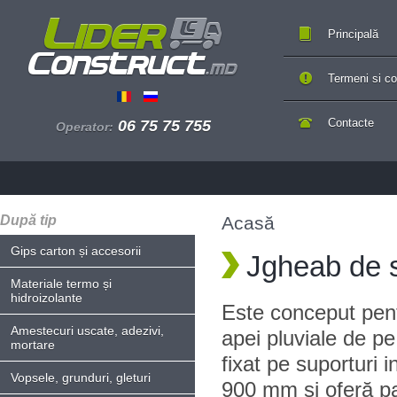
Principală
Termeni si con
Contacte
06 75 75 755
Operator:
După tip
Acasă
Gips carton și accesorii
Jgheab de 
Materiale termo și
hidroizolante
Este conceput pent
Amestecuri uscate, adezivi,
apei pluviale de p
mortare
fixat pe suporturi i
Vopsele, grunduri, gleturi
900 mm și oferă pa