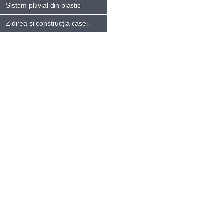
Sistem pluvial din plastic
Zidirea și construcția casei