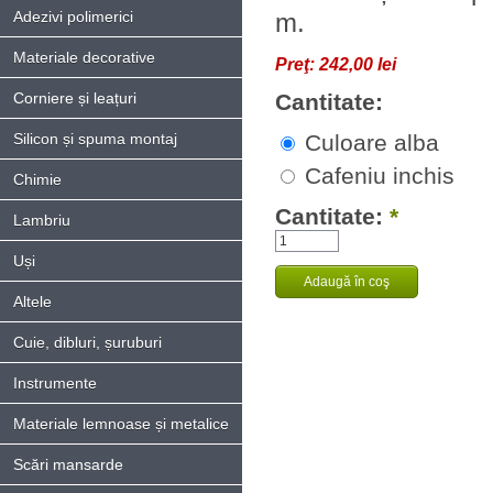
Adezivi polimerici
m.
Materiale decorative
Preţ:
242,00 lei
Corniere și leațuri
Cantitate:
Silicon și spuma montaj
Culoare alba
Cafeniu inchis
Chimie
Cantitate:
*
Lambriu
Uși
Altele
Cuie, dibluri, șuruburi
Instrumente
Materiale lemnoase și metalice
Scări mansarde