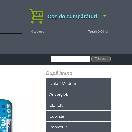
Coş de cumpărături
0
articole
Total:
0,00 lei
După brand
Dufa / Modem
Anserglob
BETEK
Supraten
Bonikol P