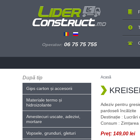
P
T
06 75 75 755
Operator:
După tip
Acasă
KREISEL
Gips carton și accesorii
Materiale termo și
Adeziv pentru gresie
hidroizolante
pardoseli încălzite
Amestecuri uscate, adezivi,
Destinație : Lucrări 
mortare
Consum : Zimțarea 
Vopsele, grunduri, gleturi
Preţ:
149,00 lei