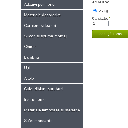
Ambalare:
Adezivi polimerici
25 Kg
Materiale decorative
Cantitate:
*
Corniere și leațuri
Silicon și spuma montaj
Chimie
Lambriu
Uși
Altele
Cuie, dibluri, șuruburi
Instrumente
Materiale lemnoase și metalice
Scări mansarde