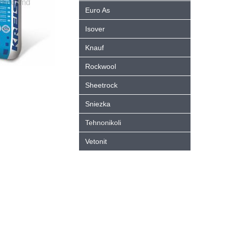
Euro As
Isover
Knauf
Rockwool
Sheetrock
Sniezka
Tehnonikoli
Vetonit