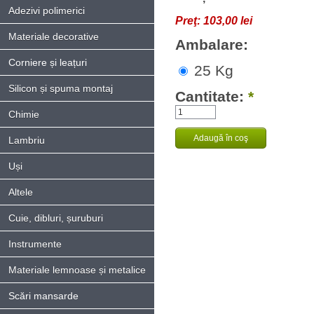
Adezivi polimerici
Preţ:
103,00 lei
Materiale decorative
Ambalare:
Corniere și leațuri
25 Kg
Silicon și spuma montaj
Cantitate:
*
Chimie
Lambriu
Uși
Altele
Cuie, dibluri, șuruburi
Instrumente
Materiale lemnoase și metalice
Scări mansarde