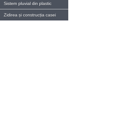
Sistem pluvial din plastic
Zidirea și construcția casei