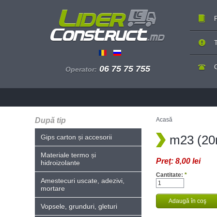
P
T
06 75 75 755
Operator:
După tip
Acasă
m23 (2
Gips carton și accesorii
Materiale termo și
Preţ:
8,00 lei
hidroizolante
Cantitate:
*
Amestecuri uscate, adezivi,
mortare
Vopsele, grunduri, gleturi