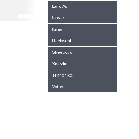
Euro As
Isover
Knauf
Rockwool
Sheetrock
Sniezka
Tehnonikoli
Vetonit