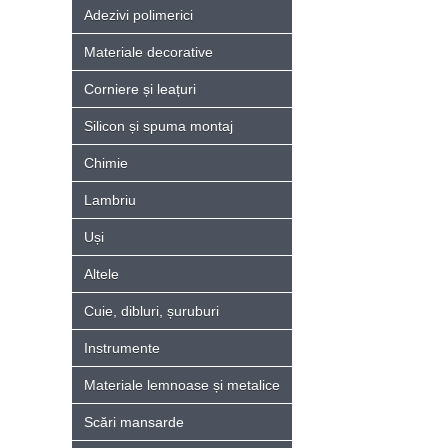
Adezivi polimerici
Materiale decorative
Corniere și leațuri
Silicon și spuma montaj
Chimie
Lambriu
Uși
Altele
Cuie, dibluri, șuruburi
Instrumente
Materiale lemnoase și metalice
Scări mansarde