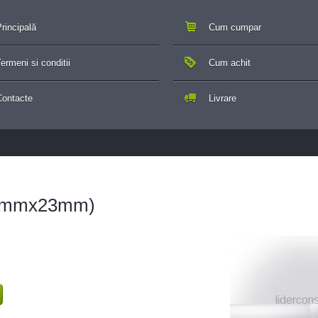
rincipală
Cum cumpar
ermeni si conditii
Cum achit
Contacte
Livrare
0mmx23mm)