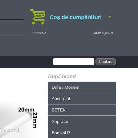
Coş de cumpărături
0
articole
Total:
0,00 lei
După brand
Dufa / Modem
Anserglob
BETEK
Supraten
Bonikol P