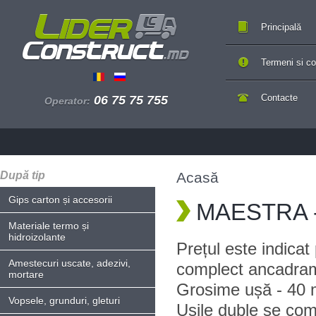
Principală
Termeni si con
Contacte
06 75 75 755
Operator:
După tip
Acasă
Gips carton și accesorii
MAESTRA - 
Materiale termo și
hidroizolante
Prețul este indica
Amestecuri uscate, adezivi,
complect ancadram
mortare
Grosime ușă - 40 
Vopsele, grunduri, gleturi
Ușile duble se com