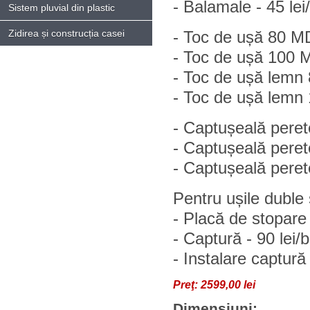
- Balamale - 45 lei
Sistem pluvial din plastic
Zidirea și construcția casei
- Toc de ușă 80 MD
- Toc de ușă 100 M
- Toc de ușă lemn 8
- Toc de ușă lemn 1
- Captușeală pere
- Captușeală pere
- Captușeală pere
Pentru ușile duble
- Placă de stopare 
- Captură - 90 lei/
- Instalare captură 
Preţ:
2599,00 lei
Dimensiuni: