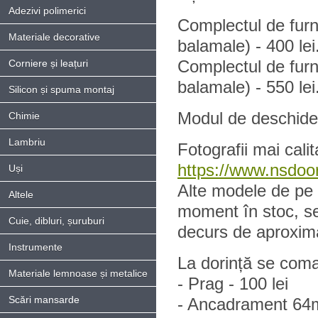
Adezivi polimerici
Complectul de furn
Materiale decorative
balamale) - 400 lei
Complectul de furni
Corniere și leațuri
balamale) - 550 lei
Silicon și spuma montaj
Modul de deschidere
Chimie
Lambriu
Fotografii mai calit
https://www.nsdoor
Uși
Alte modele de pe s
Altele
moment în stoc, s
Cuie, dibluri, șuruburi
decurs de aproxima
Instrumente
La dorință se coma
Materiale lemnoase și metalice
- Prag - 100 lei
Scări mansarde
- Ancadrament 64m