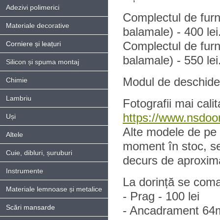
Adezivi polimerici
Complectul de furn
Materiale decorative
balamale) - 400 lei
Complectul de furni
Corniere și leațuri
balamale) - 550 lei
Silicon și spuma montaj
Modul de deschidere
Chimie
Lambriu
Fotografii mai calit
https://www.nsdoor
Uși
Alte modele de pe s
Altele
moment în stoc, s
Cuie, dibluri, șuruburi
decurs de aproxima
Instrumente
La dorință se coma
Materiale lemnoase și metalice
- Prag - 100 lei
Scări mansarde
- Ancadrament 64m