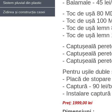
- Balamale - 45 lei
Sistem pluvial din plastic
Zidirea și construcția casei
- Toc de ușă 80 MD
- Toc de ușă 100 M
- Toc de ușă lemn 8
- Toc de ușă lemn 1
- Captușeală pere
- Captușeală pere
- Captușeală pere
Pentru ușile duble
- Placă de stopare 
- Captură - 90 lei/
- Instalare captură 
Preţ:
1999,00 lei
Dimensiuni :