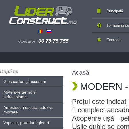
Principală
Termeni si con
Contacte
06 75 75 755
Operator:
După tip
Acasă
Gips carton și accesorii
MODERN - 
Materiale termo și
hidroizolante
Prețul este indica
Amestecuri uscate, adezivi,
1 complect ancadr
mortare
Acoperire ușă - pe
Vopsele, grunduri, gleturi
Ușile duble se com