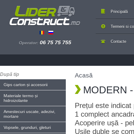
Principală
Termeni si con
Contacte
06 75 75 755
Operator:
După tip
Acasă
Gips carton și accesorii
MODERN - 
Materiale termo și
hidroizolante
Prețul este indica
Amestecuri uscate, adezivi,
1 complect ancadr
mortare
Acoperire ușă - pe
Vopsele, grunduri, gleturi
Ușile duble se com