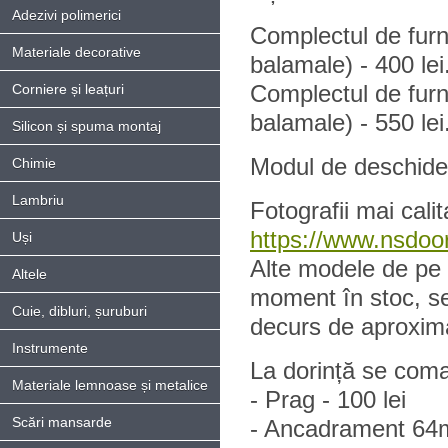
Adezivi polimerici
Complectul de furn
Materiale decorative
balamale) - 400 lei
Complectul de furni
Corniere și leațuri
balamale) - 550 lei
Silicon și spuma montaj
Modul de deschidere
Chimie
Lambriu
Fotografii mai calit
https://www.nsdoor
Uși
Alte modele de pe s
Altele
moment în stoc, s
Cuie, dibluri, șuruburi
decurs de aproxima
Instrumente
La dorință se coma
Materiale lemnoase și metalice
- Prag - 100 lei
Scări mansarde
- Ancadrament 64m