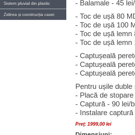
- Balamale - 45 lei
Sistem pluvial din plastic
Zidirea și construcția casei
- Toc de ușă 80 MD
- Toc de ușă 100 M
- Toc de ușă lemn 8
- Toc de ușă lemn 1
- Captușeală pere
- Captușeală pere
- Captușeală pere
Pentru ușile duble
- Placă de stopare 
- Captură - 90 lei/
- Instalare captură 
Preţ:
1999,00 lei
Dimensiuni: