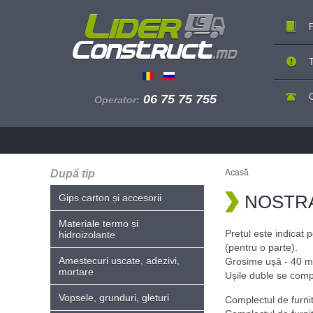
P
T
06 75 75 755
Operator:
După tip
Acasă
NOSTRA -
Gips carton și accesorii
Materiale termo și
Prețul este indica
hidroizolante
(pentru o parte).
Amestecuri uscate, adezivi,
Grosime ușă - 40 m
mortare
Ușile duble se comp
Vopsele, grunduri, gleturi
Complectul de furnit