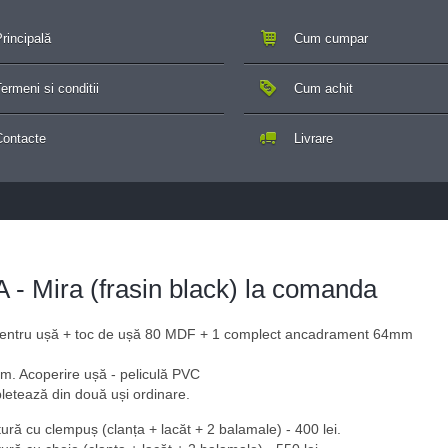
rincipală
Cum cumpar
ermeni si conditii
Cum achit
Contacte
Livrare
 Mira (frasin black) la comanda
t pentru ușă + toc de ușă 80 MDF + 1 complect ancadrament 64mm
m. Acoperire ușă - peliculă PVC
letează din două uși ordinare.
ură cu clempuș (clanța + lacăt + 2 balamale) - 400 lei.