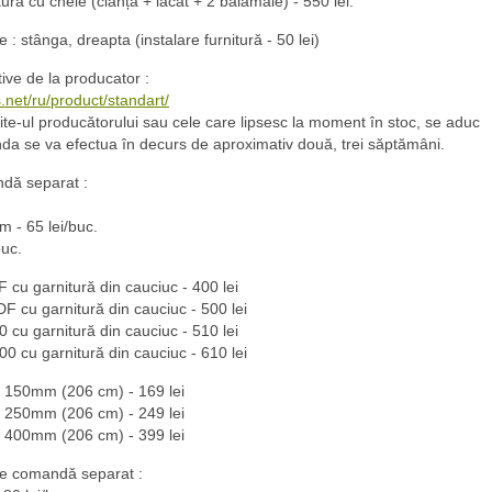
ură cu cheie (clanța + lacăt + 2 balamale) - 550 lei.
: stânga, dreapta (instalare furnitură - 50 lei)
tive de la producator :
.net/ru/product/standart/
ite-ul producătorului sau cele care lipsesc la moment în stoc, se aduc
a se va efectua în decurs de aproximativ două, trei săptămâni.
ndă separat :
 - 65 lei/buc.
buc.
 cu garnitură din cauciuc - 400 lei
F cu garnitură din cauciuc - 500 lei
 cu garnitură din cauciuc - 510 lei
0 cu garnitură din cauciuc - 610 lei
e 150mm (206 cm) - 169 lei
e 250mm (206 cm) - 249 lei
e 400mm (206 cm) - 399 lei
se comandă separat :