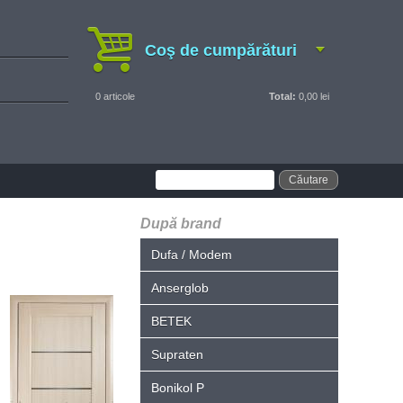
Coş de cumpărături
0
articole
Total:
0,00 lei
După brand
Dufa / Modem
Anserglob
BETEK
Supraten
Bonikol P