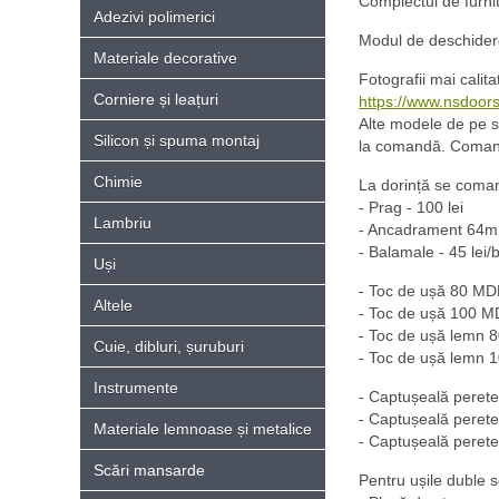
Complectul de furnit
Adezivi polimerici
Modul de deschidere 
Materiale decorative
Fotografii mai calita
Corniere și leațuri
https://www.nsdoors
Alte modele de pe s
Silicon și spuma montaj
la comandă. Comand
Chimie
La dorință se coma
- Prag - 100 lei
Lambriu
- Ancadrament 64mm
- Balamale - 45 lei/
Uși
- Toc de ușă 80 MDF
Altele
- Toc de ușă 100 MD
- Toc de ușă lemn 80
Cuie, dibluri, șuruburi
- Toc de ușă lemn 10
Instrumente
- Captușeală peret
- Captușeală peret
Materiale lemnoase și metalice
- Captușeală peret
Scări mansarde
Pentru ușile duble 