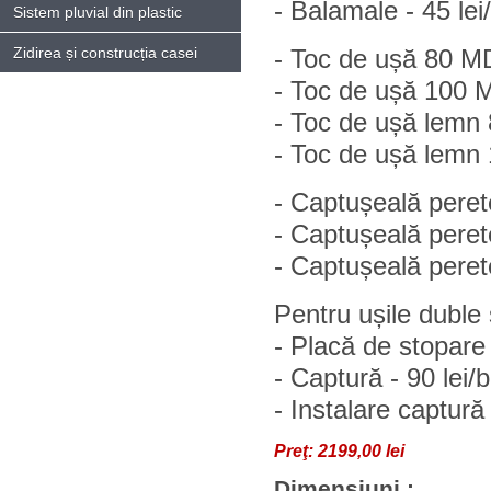
- Balamale - 45 lei
Sistem pluvial din plastic
Zidirea și construcția casei
- Toc de ușă 80 MD
- Toc de ușă 100 M
- Toc de ușă lemn 8
- Toc de ușă lemn 1
- Captușeală pere
- Captușeală pere
- Captușeală pere
Pentru ușile duble
- Placă de stopare 
- Captură - 90 lei/
- Instalare captură 
Preţ:
2199,00 lei
Dimensiuni :