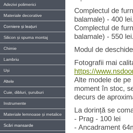
Adezivi polimerici
Complectul de furn
Materiale decorative
balamale) - 400 lei
Complectul de furni
Corniere și leațuri
balamale) - 550 lei
Silicon și spuma montaj
Modul de deschidere
Chimie
Lambriu
Fotografii mai calit
https://www.nsdoor
Uși
Alte modele de pe s
Altele
moment în stoc, s
Cuie, dibluri, șuruburi
decurs de aproxima
Instrumente
La dorință se coma
Materiale lemnoase și metalice
- Prag - 100 lei
Scări mansarde
- Ancadrament 64m