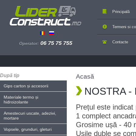
Principală
Termeni si con
Contacte
06 75 75 755
Operator:
După tip
Acasă
Gips carton și accesorii
NOSTRA - P
Materiale termo și
hidroizolante
Prețul este indica
Amestecuri uscate, adezivi,
1 complect ancadr
mortare
Grosime ușă - 40 
Vopsele, grunduri, gleturi
Ușile duble se com