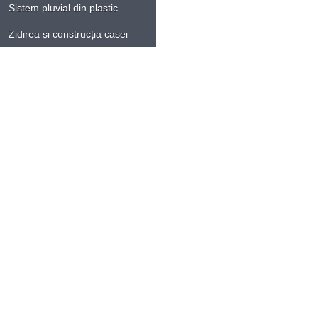
Sistem pluvial din plastic
Zidirea și construcția casei