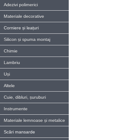
Adezivi polimerici
Materiale decorative
Corniere și leațuri
Silicon și spuma montaj
Chimie
Lambriu
Uși
Altele
Cuie, dibluri, șuruburi
Instrumente
Materiale lemnoase și metalice
Scări mansarde