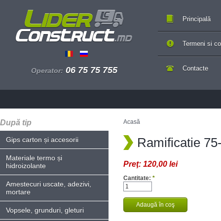
Principală
Termeni si con
Contacte
06 75 75 755
Operator:
După tip
Acasă
Ramificatie 75
Gips carton și accesorii
Materiale termo și
Preţ:
120,00 lei
hidroizolante
Cantitate:
*
Amestecuri uscate, adezivi,
mortare
Vopsele, grunduri, gleturi