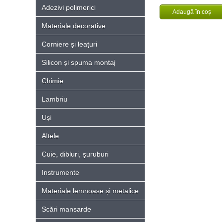
Adezivi polimerici
Materiale decorative
Corniere și leațuri
Silicon și spuma montaj
Chimie
Lambriu
Uși
Altele
Cuie, dibluri, șuruburi
Instrumente
Materiale lemnoase și metalice
Scări mansarde