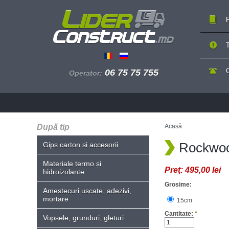
P
T
06 75 75 755
Operator:
După tip
Acasă
Rockwoo
Gips carton și accesorii
Materiale termo și
Preţ:
495,00 lei
hidroizolante
Grosime:
Amestecuri uscate, adezivi,
mortare
15cm
Cantitate:
*
Vopsele, grunduri, gleturi