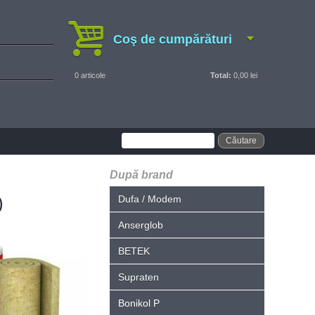
Coş de cumpărături
0
articole
Total:
0,00 lei
După brand
)
Dufa / Modem
Anserglob
BETEK
Supraten
Bonikol P