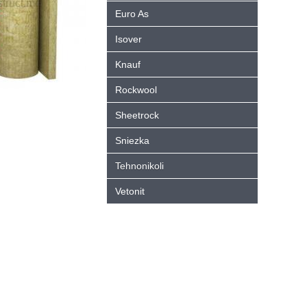
Euro As
Isover
Knauf
Rockwool
Sheetrock
Sniezka
Tehnonikoli
Vetonit