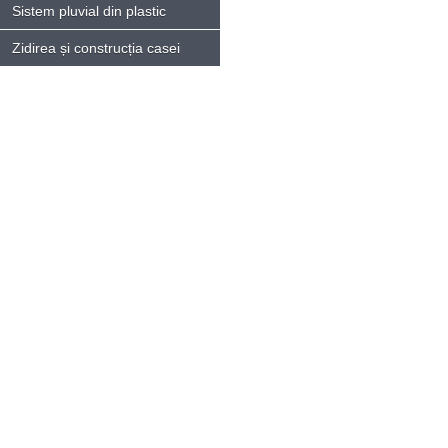
Sistem pluvial din plastic
Zidirea și construcția casei