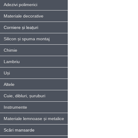
Adezivi polimerici
Materiale decorative
Corniere și leațuri
Silicon și spuma montaj
Chimie
Lambriu
Uși
Altele
Cuie, dibluri, șuruburi
Instrumente
Materiale lemnoase și metalice
Scări mansarde