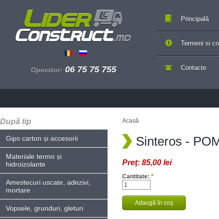
Principală
Termeni si con
Contacte
06 75 75 755
Operator:
După tip
Acasă
Sinteros - PO
Gips carton și accesorii
Materiale termo și
Preţ:
85,00 lei
hidroizolante
Cantitate:
*
Amestecuri uscate, adezivi,
mortare
Vopsele, grunduri, gleturi