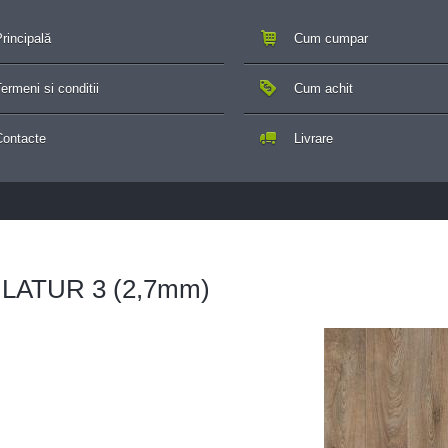
rincipală
Cum cumpar
ermeni si conditii
Cum achit
Contacte
Livrare
 - LATUR 3 (2,7mm)