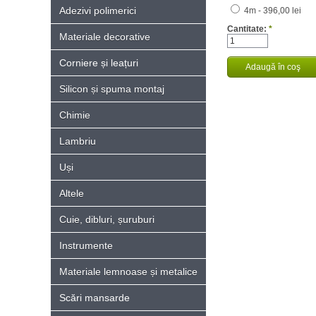
Adezivi polimerici
4m - 396,00 lei
Cantitate:
*
Materiale decorative
Corniere și leațuri
Silicon și spuma montaj
Chimie
Lambriu
Uși
Altele
Cuie, dibluri, șuruburi
Instrumente
Materiale lemnoase și metalice
Scări mansarde