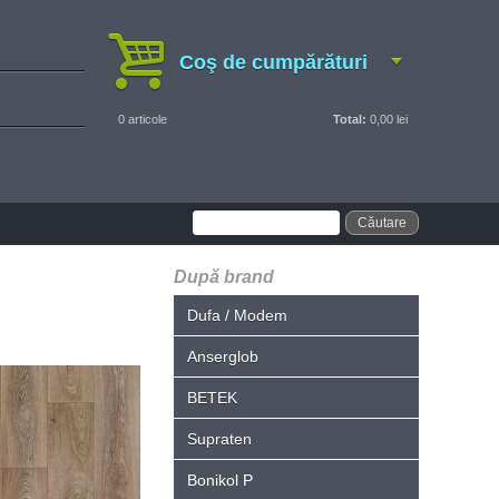
Coş de cumpărături
0
articole
Total:
0,00 lei
După brand
Dufa / Modem
Anserglob
BETEK
Supraten
Bonikol P