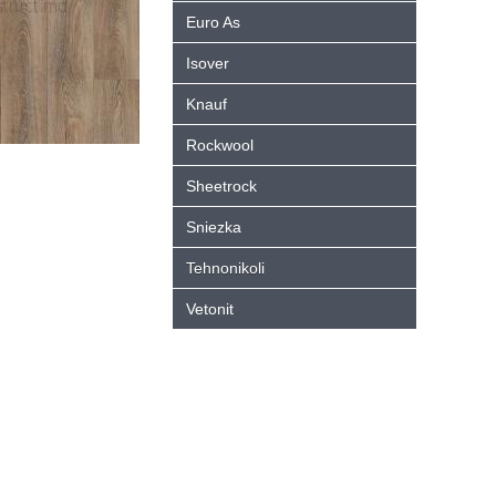
Euro As
Isover
Knauf
Rockwool
Sheetrock
Sniezka
Tehnonikoli
Vetonit