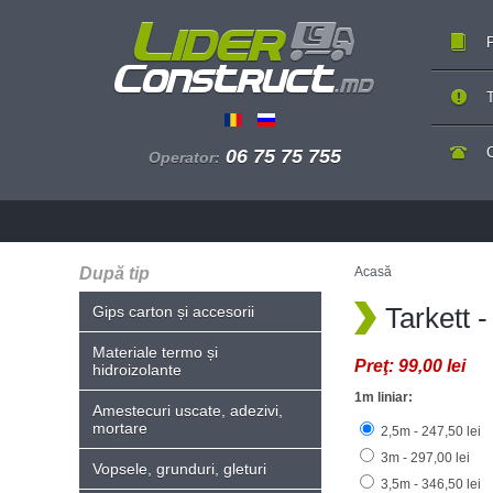
P
T
06 75 75 755
Operator:
După tip
Acasă
Tarkett
Gips carton și accesorii
Materiale termo și
Preţ:
99,00 lei
hidroizolante
1m liniar:
Amestecuri uscate, adezivi,
mortare
2,5m - 247,50 lei
3m - 297,00 lei
Vopsele, grunduri, gleturi
3,5m - 346,50 lei